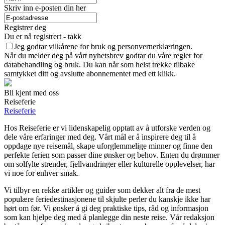
Skriv inn e-posten din her
Registrer deg
Du er nå registrert - takk
Jeg godtar vilkårene for bruk og personvernerklæringen.
Når du melder deg på vårt nyhetsbrev godtar du våre regler for
databehandling og bruk. Du kan når som helst trekke tilbake
samtykket ditt og avslutte abonnementet med ett klikk.
Bli kjent med oss
Reiseferie
Reiseferie
Hos Reiseferie er vi lidenskapelig opptatt av å utforske verden og
dele våre erfaringer med deg. Vårt mål er å inspirere deg til å
oppdage nye reisemål, skape uforglemmelige minner og finne den
perfekte ferien som passer dine ønsker og behov. Enten du drømmer
om solfylte strender, fjellvandringer eller kulturelle opplevelser, har
vi noe for enhver smak.
Vi tilbyr en rekke artikler og guider som dekker alt fra de mest
populære feriedestinasjonene til skjulte perler du kanskje ikke har
hørt om før. Vi ønsker å gi deg praktiske tips, råd og informasjon
som kan hjelpe deg med å planlegge din neste reise. Vår redaksjon