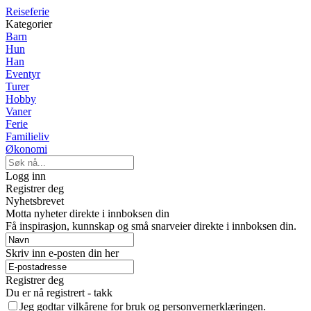
Reiseferie
Kategorier
Barn
Hun
Han
Eventyr
Turer
Hobby
Vaner
Ferie
Familieliv
Økonomi
Logg inn
Registrer deg
Nyhetsbrevet
Motta nyheter direkte i innboksen din
Få inspirasjon, kunnskap og små snarveier direkte i innboksen din.
Skriv inn e-posten din her
Registrer deg
Du er nå registrert - takk
Jeg godtar vilkårene for bruk og personvernerklæringen.