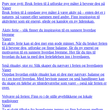
Prøv noe nytt: Bruk ferien til å utforske nye måter å bevege deg på
Vaner
Bruk ferien til å oppdage nye måter å være aktiv på – enten det er i
naturen, på vannet eller sammen med andre. Finn inspirasjon til
aktiviteter som gir energi, glede og kanskje en ny lidenskap.
Aktiv ferie – slik finner du inspirasjon til en sunnere hverdag
hjemme
Vaner
En aktiv ferie kan gi deg mer enn gode minner. Når du bruker ferien
til å bevege deg, utforske og finne balanse, får du ny energi og
motivasjon til en sunnere hverdag hjemme. Her får du tips til
hvordan du kan ta med deg feriefølelsen inn i hverdagen.
Små ritualer, stor ro: Slik skaper du nærvær i ferien og hverdagen
Vaner
Oppdag hvordan enkle ritualer kan gi deg mer nærvær, balanse og
ro i en travel hverdag. Med bevisste pauser og små handlinger kan
du skape en følelse av tilstedeværelse som varer – også når ferien er
over.
Velvære på ferien: Finn ro i de stille øyeblikkene og lokale
tradisjoner
Vaner
Ta et skritt tilbake fra hverdagens tempo og finn balansen mellom