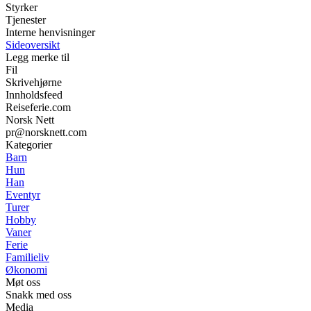
Styrker
Tjenester
Interne henvisninger
Sideoversikt
Legg merke til
Fil
Skrivehjørne
Innholdsfeed
Reiseferie.com
Norsk Nett
pr@norsknett.com
Kategorier
Barn
Hun
Han
Eventyr
Turer
Hobby
Vaner
Ferie
Familieliv
Økonomi
Møt oss
Snakk med oss
Media