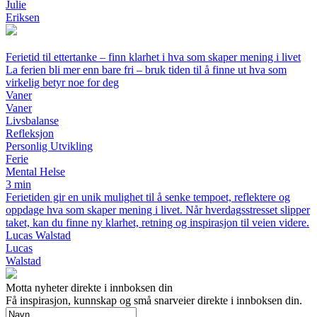
Julie
Eriksen
Ferietid til ettertanke – finn klarhet i hva som skaper mening i livet
La ferien bli mer enn bare fri – bruk tiden til å finne ut hva som
virkelig betyr noe for deg
Vaner
Vaner
Livsbalanse
Refleksjon
Personlig Utvikling
Ferie
Mental Helse
3 min
Ferietiden gir en unik mulighet til å senke tempoet, reflektere og
oppdage hva som skaper mening i livet. Når hverdagsstresset slipper
taket, kan du finne ny klarhet, retning og inspirasjon til veien videre.
Lucas Walstad
Lucas
Walstad
Motta nyheter direkte i innboksen din
Få inspirasjon, kunnskap og små snarveier direkte i innboksen din.