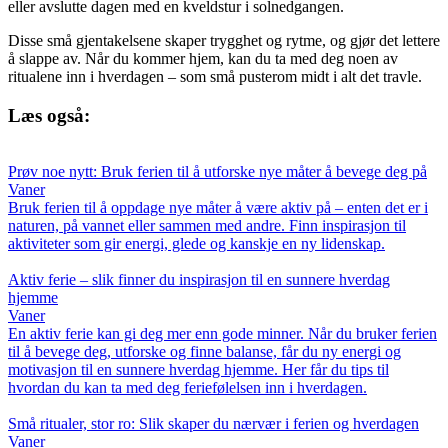
eller avslutte dagen med en kveldstur i solnedgangen.
Disse små gjentakelsene skaper trygghet og rytme, og gjør det lettere
å slappe av. Når du kommer hjem, kan du ta med deg noen av
ritualene inn i hverdagen – som små pusterom midt i alt det travle.
Læs også:
Prøv noe nytt: Bruk ferien til å utforske nye måter å bevege deg på
Vaner
Bruk ferien til å oppdage nye måter å være aktiv på – enten det er i
naturen, på vannet eller sammen med andre. Finn inspirasjon til
aktiviteter som gir energi, glede og kanskje en ny lidenskap.
Aktiv ferie – slik finner du inspirasjon til en sunnere hverdag
hjemme
Vaner
En aktiv ferie kan gi deg mer enn gode minner. Når du bruker ferien
til å bevege deg, utforske og finne balanse, får du ny energi og
motivasjon til en sunnere hverdag hjemme. Her får du tips til
hvordan du kan ta med deg feriefølelsen inn i hverdagen.
Små ritualer, stor ro: Slik skaper du nærvær i ferien og hverdagen
Vaner