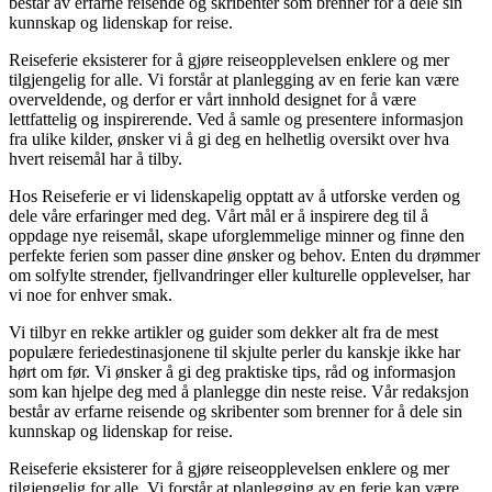
består av erfarne reisende og skribenter som brenner for å dele sin
kunnskap og lidenskap for reise.
Reiseferie eksisterer for å gjøre reiseopplevelsen enklere og mer
tilgjengelig for alle. Vi forstår at planlegging av en ferie kan være
overveldende, og derfor er vårt innhold designet for å være
lettfattelig og inspirerende. Ved å samle og presentere informasjon
fra ulike kilder, ønsker vi å gi deg en helhetlig oversikt over hva
hvert reisemål har å tilby.
Hos Reiseferie er vi lidenskapelig opptatt av å utforske verden og
dele våre erfaringer med deg. Vårt mål er å inspirere deg til å
oppdage nye reisemål, skape uforglemmelige minner og finne den
perfekte ferien som passer dine ønsker og behov. Enten du drømmer
om solfylte strender, fjellvandringer eller kulturelle opplevelser, har
vi noe for enhver smak.
Vi tilbyr en rekke artikler og guider som dekker alt fra de mest
populære feriedestinasjonene til skjulte perler du kanskje ikke har
hørt om før. Vi ønsker å gi deg praktiske tips, råd og informasjon
som kan hjelpe deg med å planlegge din neste reise. Vår redaksjon
består av erfarne reisende og skribenter som brenner for å dele sin
kunnskap og lidenskap for reise.
Reiseferie eksisterer for å gjøre reiseopplevelsen enklere og mer
tilgjengelig for alle. Vi forstår at planlegging av en ferie kan være