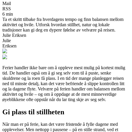
Mail
RSS
6 min
Ta et skritt tilbake fra hverdagens tempo og finn balansen mellom
aktivitet og hvile. Utforsk hvordan stillhet, natur og lokale
tradisjoner kan gi deg en dypere følelse av velvære på reisen.
Julie Eriksen
Julie
Eriksen
Ferier handler ikke bare om å oppleve mest mulig på kortest mulig
tid. De handler også om å gi seg selv rom til å puste, senke
skuldrene og la roen få plass. I en tid der mange planlegger reisen
ned til minste detalj, kan det være befriende å slippe kontrollen litt
og la dagene flyte. Velvære på ferien handler om balansen mellom
aktivitet og hvile – og om å oppdage at de mest minneverdige
øyeblikkene ofte oppstår når du lar ting skje av seg selv.
Gi plass til stillheten
Når man er på ferie, kan det være fristende å fylle dagene med
opplevelser. Men nettopp i pausene – på en stille strand, ved et