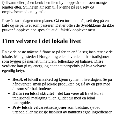
fjellvann eller på en benk i en liten by – oppstår den roen mange
lengter etter. Stillheten gir rom til å kjenne på seg selv og
omgivelsene på en ny måte.
Prøv å starte dagen uten planer. Gå en tur uten mål, sett deg på en
kafé og se på livet som passerer. Det er ofte i de øyeblikkene du ikke
prøver å oppleve noe spesielt, at du faktisk opplever mest.
Finn velvære i det lokale livet
En av de beste måtene å finne ro på ferien er å la seg inspirere av de
lokale. Mange steder i Norge – og ellers i verden – har tradisjoner
som bygger på nærhet til naturen, fellesskap og balanse. Disse
verdiene kan gi ny energi og et annet perspektiv på hva velvære
egentlig betyr.
Besøk et lokalt marked
og kjenn rytmen i hverdagen. Se på
håndverket, smak på lokale produkter, og slå av en prat med
de som står bak bodene.
Delta i en lokal aktivitet
– det kan være alt fra et kurs i
tradisjonell matlaging til en guidet tur med en lokal
naturguide.
Prøv lokale velværetradisjoner
som badstue, sjøbad,
urtebad eller massasje inspirert av naturens egne ingredienser.