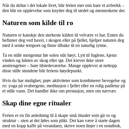
Når du deltar i det lokale livet, blir ferien mer enn bare et avbrekk –
den blir en opplevelse som knytter deg til stedet og menneskene der.
Naturen som kilde til ro
Naturen er kanskje den sterkeste kilden til velvære vi har. Enten du
befinner deg ved havet, i skogen eller på fjellet, hjelper naturen deg
med å senke tempoet og finne tilbake til en naturlig rytme.
Ta en stille morgentur før solen står høyt. Lytt til fuglene, kjenn
vinden og lukten av skog eller sjø. Det krever ikke store
anstrengelser – bare tilstedeværelse. Mange opplever at nettopp
disse stille stundene blir feriens høydepunkt.
Hvis du har mulighet, prøv aktiviteter som kombinerer bevegelse og
ro: yoga på svabergene, meditasjon i fjellet eller en rolig padletur på
et stille vann. Det handler ikke om prestasjon, men om nærvær.
Skap dine egne ritualer
Ferien er en fin anledning til å skape små ritualer som gir ro og
struktur – uten at det føles som plikt. Det kan være å starte dagen
med en kopp kaffe på verandaen, skrive noen linjer i en notatbok,