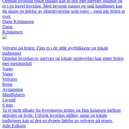
Oppdag hvordan enkle ritualer kan gi deg mer nærvær, balanse og
ro i en travel hverdag. Med bevisste pauser og små handlinger kan
du skape en følelse av tilstedeværelse som varer – også når ferien er
over.
Daria Kristiansen
Daria
Kristiansen
Velvære på ferien: Finn ro i de stille øyeblikkene og lokale
tradisjoner
Oppdag hvordan ro, nærvær og lokale opplevelser kan gjøre ferien
mer meningsfull
Vaner
Vaner
Velvære
Reise
Avslapning
Mindfulness
Livsstil
6 min
Ta et skritt tilbake fra hverdagens tempo og finn balansen mellom
aktivitet og hvile. Utforsk hvordan stillhet, natur og lokale
tradisjoner kan gi deg en dypere følelse av velvære på reisen.
Julie Eriksen