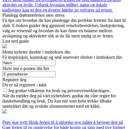
aktivitet og hvile. Utforsk hvordan stillhet, natur og lokale
tradisjoner kan gi deg en dypere følelse av velvære på reisen.
Planlegg drømmeferien uten stress
Få tips om hvordan du kan planlegge din perfekte ferietur fra start til
slutt. E-boken guider deg gjennom reiseforberedelser, budsjettering,
valg av reisemål og hvordan du kan finne en balanse mellom
avslapning og aktiviteter slik at du får mest mulig ut av ferien.
Last ned guide
Motta nyheter direkte i innboksen din
Få inspirasjon, kunnskap og små snarveier direkte i innboksen din.
Skriv inn e-posten din her
Registrer deg
Du er nå registrert - takk
Jeg godtar vilkårene for bruk og personvernerklæringen.
Når du melder deg på vårt nyhetsbrev godtar du våre regler for
databehandling og bruk. Du kan når som helst trekke tilbake
samtykket ditt og avslutte abonnementet med ett klikk.
Prøv noe nytt: Bruk ferien til å utforske nye måter å bevege deg på
Gjør ferien til en opplevelse for både kropp og sinn med nye former