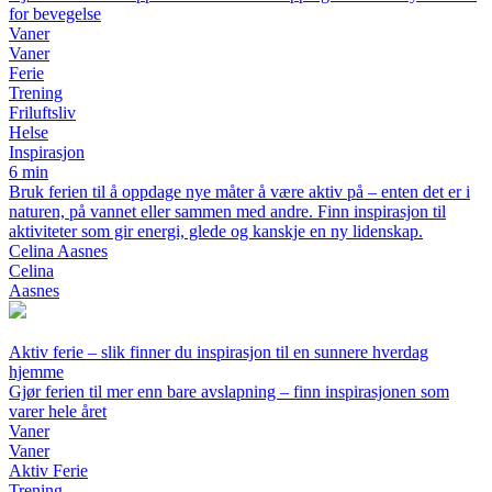
for bevegelse
Vaner
Vaner
Ferie
Trening
Friluftsliv
Helse
Inspirasjon
6 min
Bruk ferien til å oppdage nye måter å være aktiv på – enten det er i
naturen, på vannet eller sammen med andre. Finn inspirasjon til
aktiviteter som gir energi, glede og kanskje en ny lidenskap.
Celina Aasnes
Celina
Aasnes
Aktiv ferie – slik finner du inspirasjon til en sunnere hverdag
hjemme
Gjør ferien til mer enn bare avslapning – finn inspirasjonen som
varer hele året
Vaner
Vaner
Aktiv Ferie
Trening