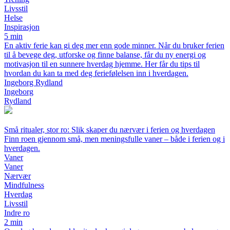
Livsstil
Helse
Inspirasjon
5 min
En aktiv ferie kan gi deg mer enn gode minner. Når du bruker ferien
til å bevege deg, utforske og finne balanse, får du ny energi og
motivasjon til en sunnere hverdag hjemme. Her får du tips til
hvordan du kan ta med deg feriefølelsen inn i hverdagen.
Ingeborg Rydland
Ingeborg
Rydland
Små ritualer, stor ro: Slik skaper du nærvær i ferien og hverdagen
Finn roen gjennom små, men meningsfulle vaner – både i ferien og i
hverdagen.
Vaner
Vaner
Nærvær
Mindfulness
Hverdag
Livsstil
Indre ro
2 min