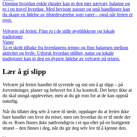
Oppdag hvordan enkle ritualer kan gi deg mer nærvær, balanse og
ro i en travel hverdag. Med bevisste pauser og små handlinger kan
du skape en følelse av tilstedeværelse som varer – også når ferien er
over.
Velvære på ferien: Finn ro i de stille øyeblikkene og lokale
tradisjoner
Vaner
Ta et skritt tilbake fra hverdagens tempo og finn balansen mellom
aktivitet og hvile. Utforsk hvordan stillhet, natur og lokale
tradisjoner kan gi deg en dypere følelse av velvære på reisen.
Lær å gi slipp
Velvære på ferien handler til syvende og sist om å gi slipp – på
forventninger, planer og behovet for å ha kontroll. Det betyr ikke at
du skal unngå opplevelser, men at du gir rom for at de kan oppstå
naturlig.
Når du tillater deg selv å være til stede, oppdager du at ferien ikke
bare handler om hvor du reiser, men om hvordan du er til stede der
du er. Roen finnes ikke nødvendigvis i et spa eller på en bortgjemt
strand – den finnes i deg, når du gir deg selv lov til å kjenne den.