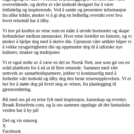
overveldende, og derfor er vårt innhold designet for å være
lettfattelig og inspirerende. Ved å samle og presentere informasjon
fra ulike kilder, ønsker vi å gi deg en helhetlig oversikt over hva
hvert reisemål har å tilby.
Vi tror på kraften av reise som en måte å utvide horisonter og skape
forbindelser mellom mennesker. Hver reise forteller en historie, og vi
ønsker å hjelpe deg med å skrive din. Gjennom våre artikler håper vi
å vekke nysgjerrigheten din og oppmuntre deg til å utforske nye
kulturer, smaker og tradisjoner.
Vi er også stolte av å være en del av Norsk Nett, noe som gir oss en
solid plattform for å nå ut til flere reisende. Sammen med vårt
nettverk av samarbeidspartnere, jobber vi kontinuerlig med å
forbedre vårt innhold og tilby deg den beste reisenopplevelsen. Vi er
her for å støtte deg på hvert steg av reisen, fra planlegging til
gjennomføring.
Bli med oss på en reise fylt med inspirasjon, kunnskap og eventyr.
Besøk Reiseferie.com, og la oss sammen oppdage alt det fantastiske
verden har å by på!
Del og vis omsorg
X
Facebook