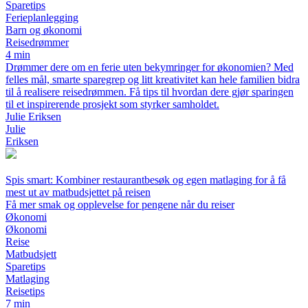
Sparetips
Ferieplanlegging
Barn og økonomi
Reisedrømmer
4 min
Drømmer dere om en ferie uten bekymringer for økonomien? Med
felles mål, smarte sparegrep og litt kreativitet kan hele familien bidra
til å realisere reisedrømmen. Få tips til hvordan dere gjør sparingen
til et inspirerende prosjekt som styrker samholdet.
Julie Eriksen
Julie
Eriksen
Spis smart: Kombiner restaurantbesøk og egen matlaging for å få
mest ut av matbudsjettet på reisen
Få mer smak og opplevelse for pengene når du reiser
Økonomi
Økonomi
Reise
Matbudsjett
Sparetips
Matlaging
Reisetips
7 min