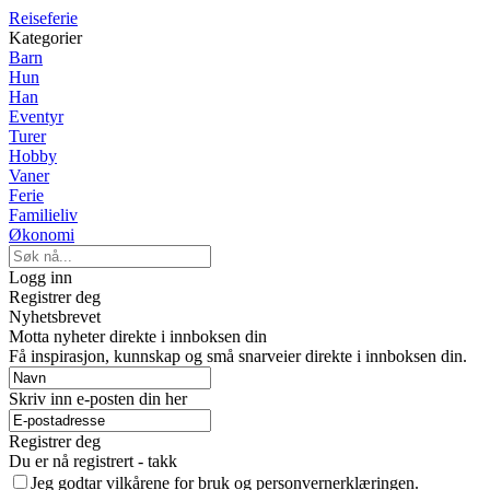
Reiseferie
Kategorier
Barn
Hun
Han
Eventyr
Turer
Hobby
Vaner
Ferie
Familieliv
Økonomi
Logg inn
Registrer deg
Nyhetsbrevet
Motta nyheter direkte i innboksen din
Få inspirasjon, kunnskap og små snarveier direkte i innboksen din.
Skriv inn e-posten din her
Registrer deg
Du er nå registrert - takk
Jeg godtar vilkårene for bruk og personvernerklæringen.