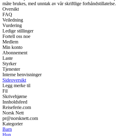
måte brukes, med unntak av vår skriftlige forhåndstillatelse.
Oversikt
FAQ
Veiledning
Vurdering
Ledige stillinger
Fortell oss noe
Medlem
Min konto
Abonnement
Laste
Styrker
Tjenester
Interne henvisninger
Sideoversikt
Legg merke til
Fil
Skrivehjørne
Innholdsfeed
Reiseferie.com
Norsk Nett
pr@norsknett.com
Kategorier
Barn
Hun