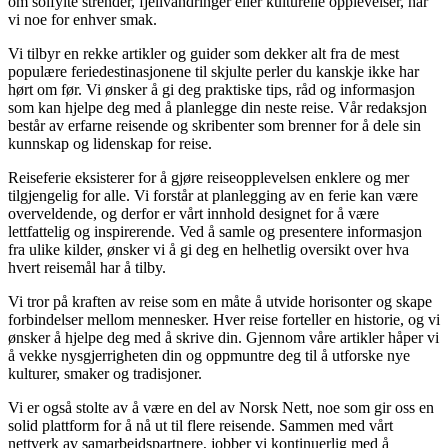
om solfylte strender, fjellvandringer eller kulturelle opplevelser, har
vi noe for enhver smak.
Vi tilbyr en rekke artikler og guider som dekker alt fra de mest
populære feriedestinasjonene til skjulte perler du kanskje ikke har
hørt om før. Vi ønsker å gi deg praktiske tips, råd og informasjon
som kan hjelpe deg med å planlegge din neste reise. Vår redaksjon
består av erfarne reisende og skribenter som brenner for å dele sin
kunnskap og lidenskap for reise.
Reiseferie eksisterer for å gjøre reiseopplevelsen enklere og mer
tilgjengelig for alle. Vi forstår at planlegging av en ferie kan være
overveldende, og derfor er vårt innhold designet for å være
lettfattelig og inspirerende. Ved å samle og presentere informasjon
fra ulike kilder, ønsker vi å gi deg en helhetlig oversikt over hva
hvert reisemål har å tilby.
Vi tror på kraften av reise som en måte å utvide horisonter og skape
forbindelser mellom mennesker. Hver reise forteller en historie, og vi
ønsker å hjelpe deg med å skrive din. Gjennom våre artikler håper vi
å vekke nysgjerrigheten din og oppmuntre deg til å utforske nye
kulturer, smaker og tradisjoner.
Vi er også stolte av å være en del av Norsk Nett, noe som gir oss en
solid plattform for å nå ut til flere reisende. Sammen med vårt
nettverk av samarbeidspartnere, jobber vi kontinuerlig med å