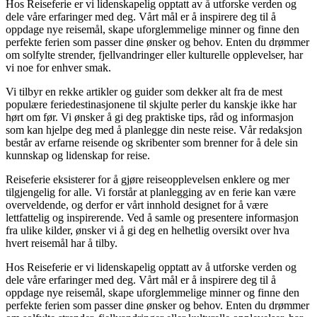
Hos Reiseferie er vi lidenskapelig opptatt av å utforske verden og
dele våre erfaringer med deg. Vårt mål er å inspirere deg til å
oppdage nye reisemål, skape uforglemmelige minner og finne den
perfekte ferien som passer dine ønsker og behov. Enten du drømmer
om solfylte strender, fjellvandringer eller kulturelle opplevelser, har
vi noe for enhver smak.
Vi tilbyr en rekke artikler og guider som dekker alt fra de mest
populære feriedestinasjonene til skjulte perler du kanskje ikke har
hørt om før. Vi ønsker å gi deg praktiske tips, råd og informasjon
som kan hjelpe deg med å planlegge din neste reise. Vår redaksjon
består av erfarne reisende og skribenter som brenner for å dele sin
kunnskap og lidenskap for reise.
Reiseferie eksisterer for å gjøre reiseopplevelsen enklere og mer
tilgjengelig for alle. Vi forstår at planlegging av en ferie kan være
overveldende, og derfor er vårt innhold designet for å være
lettfattelig og inspirerende. Ved å samle og presentere informasjon
fra ulike kilder, ønsker vi å gi deg en helhetlig oversikt over hva
hvert reisemål har å tilby.
Hos Reiseferie er vi lidenskapelig opptatt av å utforske verden og
dele våre erfaringer med deg. Vårt mål er å inspirere deg til å
oppdage nye reisemål, skape uforglemmelige minner og finne den
perfekte ferien som passer dine ønsker og behov. Enten du drømmer