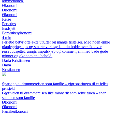
lommeboken.
Økonomi
Økonomi
Økonomi
Reise
Ferietips
Budsjett
Forbrukerøkonomi
4 min
Ferietid betyr ofte økte utgifter og mange fristelser. Med noen enkle
planleggingstips og smarte verktøy kan du holde oversikt over
reisebudsjettet, unngå impulskjøp og komme hjem med både gode
minner og økonomien i behold.
Daria Kristiansen
Daria
Kristiansen
Spar opp til drømmereisen som familie – gjør sparingen til et felles
prosjekt
Gjør veien til drømmereisen like minnerik som selve turen – spar
sammen som familie
Økonomi
Økonomi
Familieøkonomi