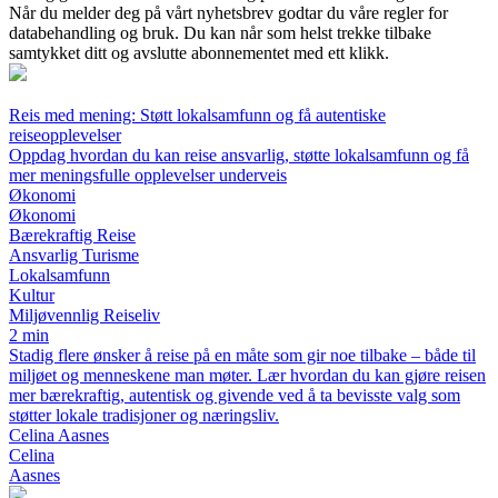
Når du melder deg på vårt nyhetsbrev godtar du våre regler for
databehandling og bruk. Du kan når som helst trekke tilbake
samtykket ditt og avslutte abonnementet med ett klikk.
Reis med mening: Støtt lokalsamfunn og få autentiske
reiseopplevelser
Oppdag hvordan du kan reise ansvarlig, støtte lokalsamfunn og få
mer meningsfulle opplevelser underveis
Økonomi
Økonomi
Bærekraftig Reise
Ansvarlig Turisme
Lokalsamfunn
Kultur
Miljøvennlig Reiseliv
2 min
Stadig flere ønsker å reise på en måte som gir noe tilbake – både til
miljøet og menneskene man møter. Lær hvordan du kan gjøre reisen
mer bærekraftig, autentisk og givende ved å ta bevisste valg som
støtter lokale tradisjoner og næringsliv.
Celina Aasnes
Celina
Aasnes