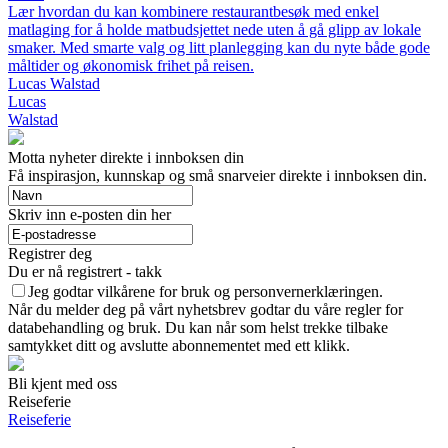
Lær hvordan du kan kombinere restaurantbesøk med enkel
matlaging for å holde matbudsjettet nede uten å gå glipp av lokale
smaker. Med smarte valg og litt planlegging kan du nyte både gode
måltider og økonomisk frihet på reisen.
Lucas Walstad
Lucas
Walstad
Motta nyheter direkte i innboksen din
Få inspirasjon, kunnskap og små snarveier direkte i innboksen din.
Skriv inn e-posten din her
Registrer deg
Du er nå registrert - takk
Jeg godtar vilkårene for bruk og personvernerklæringen.
Når du melder deg på vårt nyhetsbrev godtar du våre regler for
databehandling og bruk. Du kan når som helst trekke tilbake
samtykket ditt og avslutte abonnementet med ett klikk.
Bli kjent med oss
Reiseferie
Reiseferie