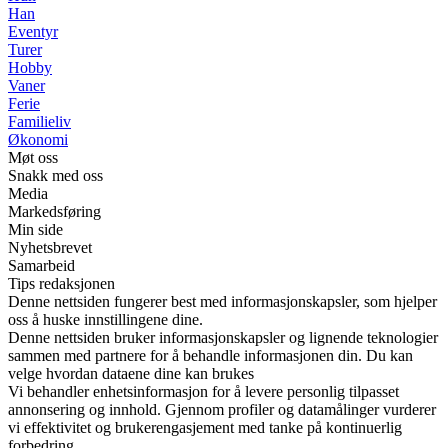
Han
Eventyr
Turer
Hobby
Vaner
Ferie
Familieliv
Økonomi
Møt oss
Snakk med oss
Media
Markedsføring
Min side
Nyhetsbrevet
Samarbeid
Tips redaksjonen
Denne nettsiden fungerer best med informasjonskapsler, som hjelper
oss å huske innstillingene dine.
Denne nettsiden bruker informasjonskapsler og lignende teknologier
sammen med partnere for å behandle informasjonen din. Du kan
velge hvordan dataene dine kan brukes
Vi behandler enhetsinformasjon for å levere personlig tilpasset
annonsering og innhold. Gjennom profiler og datamålinger vurderer
vi effektivitet og brukerengasjement med tanke på kontinuerlig
forbedring