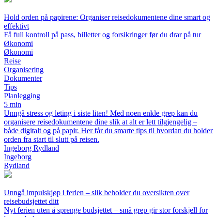
Hold orden på papirene: Organiser reisedokumentene dine smart og
effektivt
Få full kontroll på pass, billetter og forsikringer før du drar på tur
Økonomi
Økonomi
Reise
Organisering
Dokumenter
Tips
Planlegging
5 min
Unngå stress og leting i siste liten! Med noen enkle grep kan du
organisere reisedokumentene dine slik at alt er lett tilgjengelig –
både digitalt og på papir. Her får du smarte tips til hvordan du holder
orden fra start til slutt på reisen.
Ingeborg Rydland
Ingeborg
Rydland
Unngå impulskjøp i ferien – slik beholder du oversikten over
reisebudsjettet ditt
Nyt ferien uten å sprenge budsjettet – små grep gir stor forskjell for