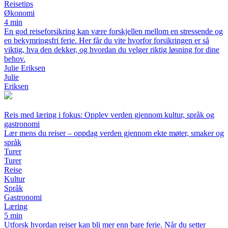
Reisetips
Økonomi
4 min
En god reiseforsikring kan være forskjellen mellom en stressende og
en bekymringsfri ferie. Her får du vite hvorfor forsikringen er så
viktig, hva den dekker, og hvordan du velger riktig løsning for dine
behov.
Julie Eriksen
Julie
Eriksen
Reis med læring i fokus: Opplev verden gjennom kultur, språk og
gastronomi
Lær mens du reiser – oppdag verden gjennom ekte møter, smaker og
språk
Turer
Turer
Reise
Kultur
Språk
Gastronomi
Læring
5 min
Utforsk hvordan reiser kan bli mer enn bare ferie. Når du setter