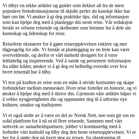
Vi tilbyr en rekke artikler og guider som dekker alt fra de mest
populære feriedestinasjonene til skjulte perler du kanskje ikke har
hørt om før. Vi ønsker å gi deg praktiske tips, råd og informasjon
som kan hjelpe deg med å planlegge din neste reise. Vår redaksjon
består av erfarne reisende og skribenter som brenner for å dele sin
kunnskap og lidenskap for reise.
Reiseferie eksisterer for å gjøre reiseopplevelsen enklere og mer
tilgjengelig for alle. Vi forstår at planlegging av en ferie kan være
overveldende, og derfor er vårt innhold designet for å være
lettfattelig og inspirerende. Ved å samle og presentere informasjon
fra ulike kilder, ønsker vi å gi deg en helhetlig oversikt over hva
hvert reisemål har å tilby.
Vi tror på kraften av reise som en måte å utvide horisonter og skape
forbindelser mellom mennesker. Hver reise forteller en historie, og vi
ønsker å hjelpe deg med å skrive din. Gjennom våre artikler håper vi
å vekke nysgjerrigheten din og oppmuntre deg til å utforske nye
kulturer, smaker og tradisjoner.
Vi er også stolte av å være en del av Norsk Nett, noe som gir oss en
solid plattform for å nå ut til flere reisende. Sammen med vårt
nettverk av samarbeidspartnere, jobber vi kontinuerlig med å
forbedre vårt innhold og tilby deg den beste reisenopplevelsen. Vi er
her for å støtte deg på hvert steg av reisen, fra planlegging til