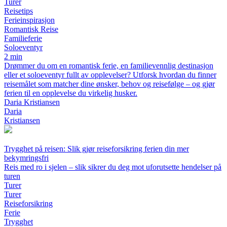
Turer
Reisetips
Ferieinspirasjon
Romantisk Reise
Familieferie
Soloeventyr
2 min
Drømmer du om en romantisk ferie, en familievennlig destinasjon
eller et soloeventyr fullt av opplevelser? Utforsk hvordan du finner
reisemålet som matcher dine ønsker, behov og reisefølge – og gjør
ferien til en opplevelse du virkelig husker.
Daria Kristiansen
Daria
Kristiansen
Trygghet på reisen: Slik gjør reiseforsikring ferien din mer
bekymringsfri
Reis med ro i sjelen – slik sikrer du deg mot uforutsette hendelser på
turen
Turer
Turer
Reiseforsikring
Ferie
Trygghet