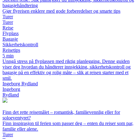
bagasjehåndtering
Gjør flyreisen enklere med gode forberedelser og smarte tips
Turer
Turer
Reise
Flyplass
Bagasje
Sikkerhetskontroll
Reisetips
5 min
Unngå stress på flyplassen med riktig planlegging. Denne guiden
viser deg hvordan du håndterer innsjekking, sikkerhetskontroll og
bagasje på en effektiv og rolig måte – slik at reisen starter med et
smil.
Ingeborg Rydland
Ingeborg
Rydland
Finn det rette reisemålet – romantisk, familievennlig eller for
soloeventyret?
Finn inspirasjon til ferien som passer deg – enten du reiser som par,
familie eller alene.
Turer