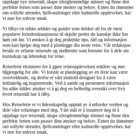
oppdage nye reisemål, skape uforglemmelige minner og finne den
perfekte ferien som passer dine ønsker og behov. Enten du drømmer
om solfylte strender, fjellvandringer eller kulturelle opplevelser, har
vi noe for enhver smak.
Vi tilbyr en rekke artikler og guider som dekker alt fra de mest
populære feriedestinasjonene til skjulte perler du kanskje ikke har
hørt om før. Vi ønsker å gi deg praktiske tips, råd og informasjon
som kan hjelpe deg med å planlegge din neste reise. Vår redaksjon
består av erfarne reisende og skribenter som brenner for å dele sin
kunnskap og lidenskap for reise.
Reiseferie eksisterer for å gjøre reiseopplevelsen enklere og mer
tilgjengelig for alle. Vi forstår at planlegging av en ferie kan være
overveldende, og derfor er vårt innhold designet for å være
lettfattelig og inspirerende. Ved å samle og presentere informasjon
fra ulike kilder, ønsker vi å gi deg en helhetlig oversikt over hva
hvert reisemål har å tilby.
Hos Reiseferie er vi lidenskapelig opptatt av å utforske verden og
dele våre erfaringer med deg. Vårt mål er å inspirere deg til å
oppdage nye reisemål, skape uforglemmelige minner og finne den
perfekte ferien som passer dine ønsker og behov. Enten du drømmer
om solfylte strender, fjellvandringer eller kulturelle opplevelser, har
vi noe for enhver smak.