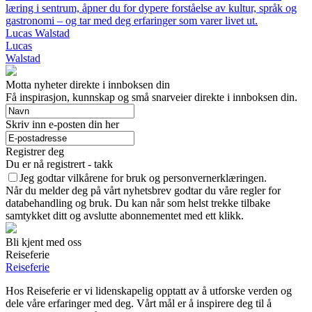
læring i sentrum, åpner du for dypere forståelse av kultur, språk og
gastronomi – og tar med deg erfaringer som varer livet ut.
Lucas Walstad
Lucas
Walstad
Motta nyheter direkte i innboksen din
Få inspirasjon, kunnskap og små snarveier direkte i innboksen din.
Skriv inn e-posten din her
Registrer deg
Du er nå registrert - takk
Jeg godtar vilkårene for bruk og personvernerklæringen.
Når du melder deg på vårt nyhetsbrev godtar du våre regler for
databehandling og bruk. Du kan når som helst trekke tilbake
samtykket ditt og avslutte abonnementet med ett klikk.
Bli kjent med oss
Reiseferie
Reiseferie
Hos Reiseferie er vi lidenskapelig opptatt av å utforske verden og
dele våre erfaringer med deg. Vårt mål er å inspirere deg til å