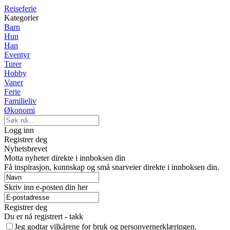
Reiseferie
Kategorier
Barn
Hun
Han
Eventyr
Turer
Hobby
Vaner
Ferie
Familieliv
Økonomi
Logg inn
Registrer deg
Nyhetsbrevet
Motta nyheter direkte i innboksen din
Få inspirasjon, kunnskap og små snarveier direkte i innboksen din.
Skriv inn e-posten din her
Registrer deg
Du er nå registrert - takk
Jeg godtar vilkårene for bruk og personvernerklæringen.