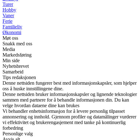
Turer
Hobby
Vaner
Ferie
Familieliv
Økonomi
Møt oss
Snakk med oss
Media
Markedsføring
Min side
Nyhetsbrevet
Samarbeid
Tips redaksjonen
Denne nettsiden fungerer best med informasjonskapsler, som hjelper
oss å huske innstillingene dine.
Denne nettsiden bruker informasjonskapsler og lignende teknologier
sammen med partnere for å behandle informasjonen din. Du kan
velge hvordan dataene dine kan brukes
Vi behandler enhetsinformasjon for å levere personlig tilpasset
annonsering og innhold. Gjennom profiler og datamålinger vurderer
vi effektivitet og brukerengasjement med tanke på kontinuerlig
forbedring
Personlige valg
Avvis alt