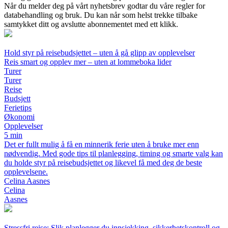
Når du melder deg på vårt nyhetsbrev godtar du våre regler for
databehandling og bruk. Du kan når som helst trekke tilbake
samtykket ditt og avslutte abonnementet med ett klikk.
Hold styr på reisebudsjettet – uten å gå glipp av opplevelser
Reis smart og opplev mer – uten at lommeboka lider
Turer
Turer
Reise
Budsjett
Ferietips
Økonomi
Opplevelser
5 min
Det er fullt mulig å få en minnerik ferie uten å bruke mer enn
nødvendig. Med gode tips til planlegging, timing og smarte valg kan
du holde styr på reisebudsjettet og likevel få med deg de beste
opplevelsene.
Celina Aasnes
Celina
Aasnes
Stressfri reise: Slik planlegger du innsjekking, sikkerhetskontroll og