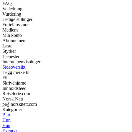
FAQ
Veiledning
Vurdering
Ledige stillinger
Fortell oss noe
Medlem
Min konto
Abonnement
Laste
Styrker
Tjenester
Interne henvisninger
Sideoversikt
Legg merke til
Fil
Skrivehjørne
Innholdsfeed
Reiseferie.com
Norsk Nett
pr@norsknett.com
Kategorier
Barn
Hun
Han
Eventyr