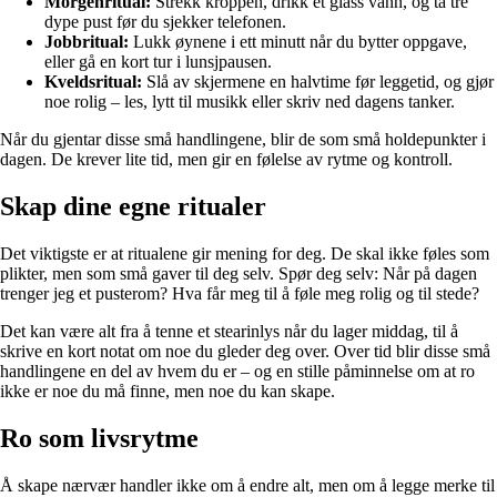
Morgenritual:
Strekk kroppen, drikk et glass vann, og ta tre
dype pust før du sjekker telefonen.
Jobbritual:
Lukk øynene i ett minutt når du bytter oppgave,
eller gå en kort tur i lunsjpausen.
Kveldsritual:
Slå av skjermene en halvtime før leggetid, og gjør
noe rolig – les, lytt til musikk eller skriv ned dagens tanker.
Når du gjentar disse små handlingene, blir de som små holdepunkter i
dagen. De krever lite tid, men gir en følelse av rytme og kontroll.
Skap dine egne ritualer
Det viktigste er at ritualene gir mening for deg. De skal ikke føles som
plikter, men som små gaver til deg selv. Spør deg selv: Når på dagen
trenger jeg et pusterom? Hva får meg til å føle meg rolig og til stede?
Det kan være alt fra å tenne et stearinlys når du lager middag, til å
skrive en kort notat om noe du gleder deg over. Over tid blir disse små
handlingene en del av hvem du er – og en stille påminnelse om at ro
ikke er noe du må finne, men noe du kan skape.
Ro som livsrytme
Å skape nærvær handler ikke om å endre alt, men om å legge merke til