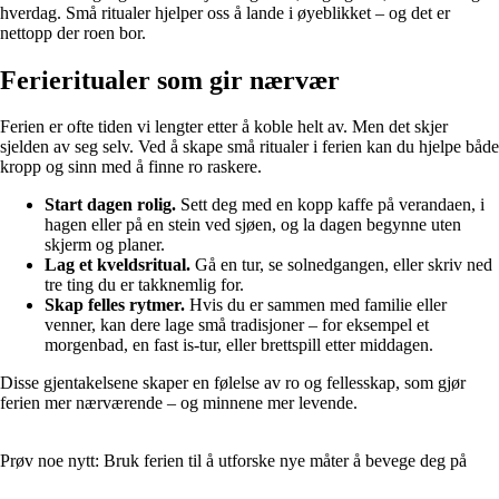
hverdag. Små ritualer hjelper oss å lande i øyeblikket – og det er
nettopp der roen bor.
Ferieritualer som gir nærvær
Ferien er ofte tiden vi lengter etter å koble helt av. Men det skjer
sjelden av seg selv. Ved å skape små ritualer i ferien kan du hjelpe både
kropp og sinn med å finne ro raskere.
Start dagen rolig.
Sett deg med en kopp kaffe på verandaen, i
hagen eller på en stein ved sjøen, og la dagen begynne uten
skjerm og planer.
Lag et kveldsritual.
Gå en tur, se solnedgangen, eller skriv ned
tre ting du er takknemlig for.
Skap felles rytmer.
Hvis du er sammen med familie eller
venner, kan dere lage små tradisjoner – for eksempel et
morgenbad, en fast is-tur, eller brettspill etter middagen.
Disse gjentakelsene skaper en følelse av ro og fellesskap, som gjør
ferien mer nærværende – og minnene mer levende.
Prøv noe nytt: Bruk ferien til å utforske nye måter å bevege deg på