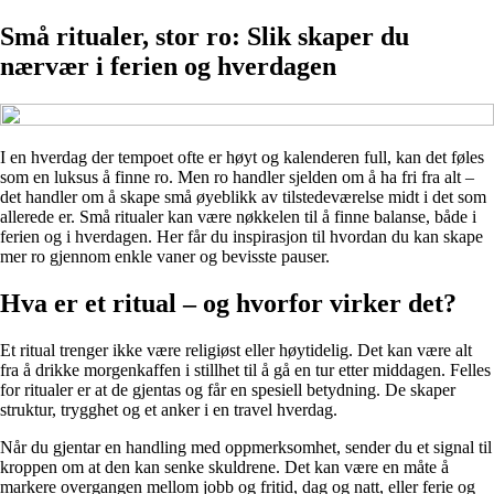
Små ritualer, stor ro: Slik skaper du
nærvær i ferien og hverdagen
I en hverdag der tempoet ofte er høyt og kalenderen full, kan det føles
som en luksus å finne ro. Men ro handler sjelden om å ha fri fra alt –
det handler om å skape små øyeblikk av tilstedeværelse midt i det som
allerede er. Små ritualer kan være nøkkelen til å finne balanse, både i
ferien og i hverdagen. Her får du inspirasjon til hvordan du kan skape
mer ro gjennom enkle vaner og bevisste pauser.
Hva er et ritual – og hvorfor virker det?
Et ritual trenger ikke være religiøst eller høytidelig. Det kan være alt
fra å drikke morgenkaffen i stillhet til å gå en tur etter middagen. Felles
for ritualer er at de gjentas og får en spesiell betydning. De skaper
struktur, trygghet og et anker i en travel hverdag.
Når du gjentar en handling med oppmerksomhet, sender du et signal til
kroppen om at den kan senke skuldrene. Det kan være en måte å
markere overgangen mellom jobb og fritid, dag og natt, eller ferie og