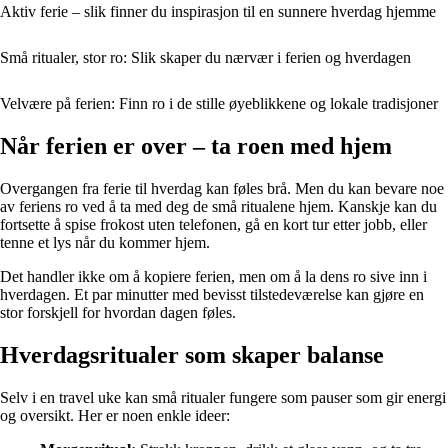
Aktiv ferie – slik finner du inspirasjon til en sunnere hverdag hjemme
Små ritualer, stor ro: Slik skaper du nærvær i ferien og hverdagen
Velvære på ferien: Finn ro i de stille øyeblikkene og lokale tradisjoner
Når ferien er over – ta roen med hjem
Overgangen fra ferie til hverdag kan føles brå. Men du kan bevare noe
av feriens ro ved å ta med deg de små ritualene hjem. Kanskje kan du
fortsette å spise frokost uten telefonen, gå en kort tur etter jobb, eller
tenne et lys når du kommer hjem.
Det handler ikke om å kopiere ferien, men om å la dens ro sive inn i
hverdagen. Et par minutter med bevisst tilstedeværelse kan gjøre en
stor forskjell for hvordan dagen føles.
Hverdagsritualer som skaper balanse
Selv i en travel uke kan små ritualer fungere som pauser som gir energi
og oversikt. Her er noen enkle ideer: