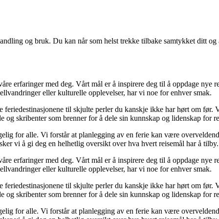
andling og bruk. Du kan når som helst trekke tilbake samtykket ditt og
 våre erfaringer med deg. Vårt mål er å inspirere deg til å oppdage nye
llvandringer eller kulturelle opplevelser, har vi noe for enhver smak.
e feriedestinasjonene til skjulte perler du kanskje ikke har hørt om før.
de og skribenter som brenner for å dele sin kunnskap og lidenskap for re
elig for alle. Vi forstår at planlegging av en ferie kan være overveldende
ker vi å gi deg en helhetlig oversikt over hva hvert reisemål har å tilby.
 våre erfaringer med deg. Vårt mål er å inspirere deg til å oppdage nye
llvandringer eller kulturelle opplevelser, har vi noe for enhver smak.
e feriedestinasjonene til skjulte perler du kanskje ikke har hørt om før.
de og skribenter som brenner for å dele sin kunnskap og lidenskap for re
elig for alle. Vi forstår at planlegging av en ferie kan være overveldende