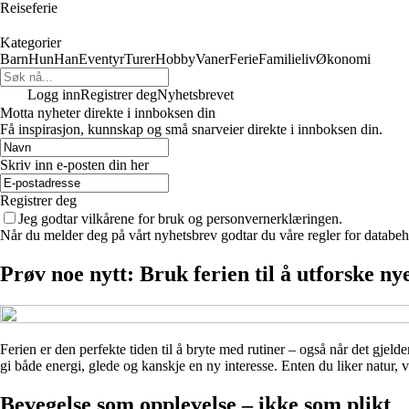
Reiseferie
Kategorier
Barn
Hun
Han
Eventyr
Turer
Hobby
Vaner
Ferie
Familieliv
Økonomi
Logg inn
Registrer deg
Nyhetsbrevet
Motta nyheter direkte i innboksen din
Få inspirasjon, kunnskap og små snarveier direkte i innboksen din.
Skriv inn e-posten din her
Registrer deg
Jeg godtar vilkårene for bruk og personvernerklæringen.
Når du melder deg på vårt nyhetsbrev godtar du våre regler for databeh
Prøv noe nytt: Bruk ferien til å utforske n
Ferien er den perfekte tiden til å bryte med rutiner – også når det gjeld
gi både energi, glede og kanskje en ny interesse. Enten du liker natur,
Bevegelse som opplevelse – ikke som plikt