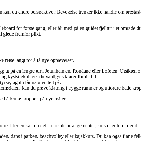
ien kan du endre perspektivet: Bevegelse trenger ikke handle om prestas
leboard for første gang, eller bli med på en guidet fjelltur i et område
l glede fremfor plikt.
e reise langt for å få nye opplevelser.
gg ut på en lengre tur i Jotunheimen, Rondane eller Lofoten. Utsikten o
og kyststrekninger du vanligvis kjører forbi i bil.
yrke, og du får naturen tett på.
Romsdalen, kan du prøve klatring i trygge rammer og utfordre både kro
ved å bruke kroppen på nye måter.
. I ferien kan du delta i lokale arrangementer, kurs eller turer der du
en, dans i parken, beachvolley eller kajakkurs. Du kan også finne felle