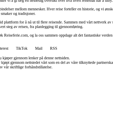
ker vi å gi deg en helhetlig oversikt over hva hvert reisemål har å tilby.
bindelser mellom mennesker. Hver reise forteller en historie, og vi ønsk
 smaker og tradisjoner.
id plattform for å nå ut til flere reisende. Sammen med vårt nettverk av
vert steg av reisen, fra planlegging til gjennomføring.
øk Reiseferie.com, og la oss sammen oppdage alt det fantastiske verden
terest
TikTok
Mail
RSS
 du kjøper gjennom lenker på denne nettsiden.
ter kjøpt gjennom nettstedet vårt som en del av våre tilknyttede partner
 vår skriftlige forhåndstillatelse.