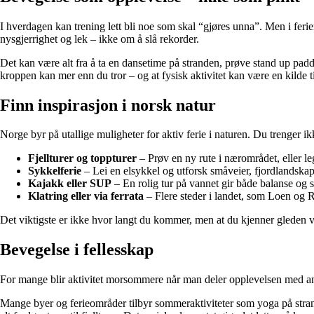
I hverdagen kan trening lett bli noe som skal “gjøres unna”. Men i fer
nysgjerrighet og lek – ikke om å slå rekorder.
Det kan være alt fra å ta en dansetime på stranden, prøve stand up padd
kroppen kan mer enn du tror – og at fysisk aktivitet kan være en kilde ti
Finn inspirasjon i norsk natur
Norge byr på utallige muligheter for aktiv ferie i naturen. Du trenger ikk
Fjellturer og toppturer
– Prøv en ny rute i nærområdet, eller le
Sykkelferie
– Lei en elsykkel og utforsk småveier, fjordlandskap 
Kajakk eller SUP
– En rolig tur på vannet gir både balanse og st
Klatring eller via ferrata
– Flere steder i landet, som Loen og 
Det viktigste er ikke hvor langt du kommer, men at du kjenner gleden 
Bevegelse i fellesskap
For mange blir aktivitet morsommere når man deler opplevelsen med andre
Mange byer og ferieområder tilbyr sommeraktiviteter som yoga på strand