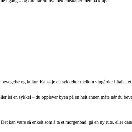
 komme i gang – og ofte får du nye bekjentskaper med på kjøpet.
 bevegelse og kultur. Kanskje en sykkeltur mellom vingårder i Italia, et 
 eller lei en sykkel – du opplever byen på en helt annen måte når du be
. Det kan være så enkelt som å ta et morgenbad, gå en ny rute, eller da