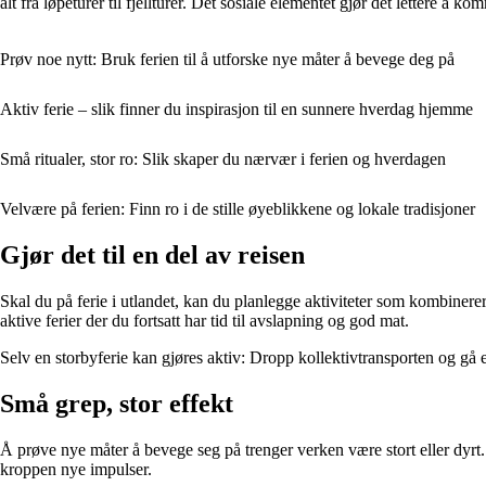
alt fra løpeturer til fjellturer. Det sosiale elementet gjør det lettere å
Prøv noe nytt: Bruk ferien til å utforske nye måter å bevege deg på
Aktiv ferie – slik finner du inspirasjon til en sunnere hverdag hjemme
Små ritualer, stor ro: Slik skaper du nærvær i ferien og hverdagen
Velvære på ferien: Finn ro i de stille øyeblikkene og lokale tradisjoner
Gjør det til en del av reisen
Skal du på ferie i utlandet, kan du planlegge aktiviteter som kombinerer
aktive ferier der du fortsatt har tid til avslapning og god mat.
Selv en storbyferie kan gjøres aktiv: Dropp kollektivtransporten og gå
Små grep, stor effekt
Å prøve nye måter å bevege seg på trenger verken være stort eller dyrt
kroppen nye impulser.