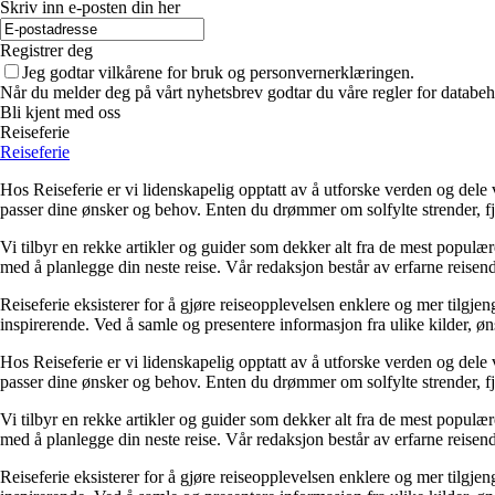
Skriv inn e-posten din her
Registrer deg
Jeg godtar vilkårene for bruk og personvernerklæringen.
Når du melder deg på vårt nyhetsbrev godtar du våre regler for databeh
Bli kjent med oss
Reiseferie
Reiseferie
Hos Reiseferie er vi lidenskapelig opptatt av å utforske verden og dele
passer dine ønsker og behov. Enten du drømmer om solfylte strender, fje
Vi tilbyr en rekke artikler og guider som dekker alt fra de mest populær
med å planlegge din neste reise. Vår redaksjon består av erfarne reisen
Reiseferie eksisterer for å gjøre reiseopplevelsen enklere og mer tilgjeng
inspirerende. Ved å samle og presentere informasjon fra ulike kilder, øns
Hos Reiseferie er vi lidenskapelig opptatt av å utforske verden og dele
passer dine ønsker og behov. Enten du drømmer om solfylte strender, fje
Vi tilbyr en rekke artikler og guider som dekker alt fra de mest populær
med å planlegge din neste reise. Vår redaksjon består av erfarne reisen
Reiseferie eksisterer for å gjøre reiseopplevelsen enklere og mer tilgjeng