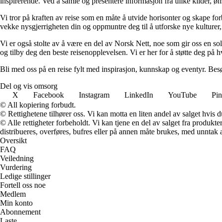
inspirerende. Ved å samle og presentere informasjon fra ulike kilder, øns
Vi tror på kraften av reise som en måte å utvide horisonter og skape for
vekke nysgjerrigheten din og oppmuntre deg til å utforske nye kulturer,
Vi er også stolte av å være en del av Norsk Nett, noe som gir oss en sol
og tilby deg den beste reisenopplevelsen. Vi er her for å støtte deg på h
Bli med oss på en reise fylt med inspirasjon, kunnskap og eventyr. Bes
Del og vis omsorg
X
Facebook
Instagram
LinkedIn
YouTube
Pin
© All kopiering forbudt.
© Rettighetene tilhører oss. Vi kan motta en liten andel av salget hvis
© Alle rettigheter forbeholdt. Vi kan tjene en del av salget fra produk
distribueres, overføres, bufres eller på annen måte brukes, med unntak av
Oversikt
FAQ
Veiledning
Vurdering
Ledige stillinger
Fortell oss noe
Medlem
Min konto
Abonnement
Laste