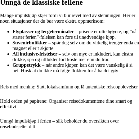
Unngå de klassiske fellene
Mange impulskjøp skjer fordi vi blir revet med av stemningen. Her er
noen situasjoner der du bør være ekstra oppmerksom:
Flyplasser og fergeterminaler
– prisene er ofte høyere, og “nå
starter ferien”-følelsen kan føre til unødvendige kjøp.
Suvenirbutikker
– spør deg selv om du virkelig trenger enda en
magnet eller t-skjorte.
All inclusive-fristelser
– selv om mye er inkludert, kan ekstra
drikke, spa og utflukter fort koste mer enn du tror.
Gruppetrykk
– når andre kjøper, kan det være vanskelig å si
nei. Husk at du ikke må følge flokken for å ha det gøy.
Reis med mening: Støtt lokalsamfunn og få autentiske reiseopplevelser
Hold orden på papirene: Organiser reisedokumentene dine smart og
effektivt
Unngå impulskjøp i ferien – slik beholder du oversikten over
reisebudsjettet ditt