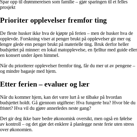
Spar opp til drømmereisen som familie – gjør sparingen til et felles
prosjekt
Prioriter opplevelser fremfor ting
De fleste husker ikke hva de kjøpte på ferien – men de husker hva de
opplevde. Forskning viser at penger brukt på opplevelser gir mer og
lengre glede enn penger brukt på materielle ting. Bruk derfor heller
budsjettet på minner: en lokal matopplevelse, en fjelltur med guide eller
en konsert under åpen himmel.
Når du prioriterer opplevelser fremfor ting, får du mer ut av pengene –
og mindre bagasje med hjem.
Etter ferien – evaluer og lær
Når du kommer hjem, kan det være lurt å se tilbake på hvordan
budsjettet holdt. Gå gjennom utgiftene: Hva fungerte bra? Hvor ble du
fristet? Hva vil du gjøre annerledes neste gang?
Det gir deg ikke bare bedre økonomisk oversikt, men også en følelse
av kontroll – og det gjør det enklere å planlegge neste ferie uten stress
over økonomien.