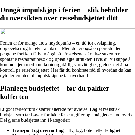
Unngå impulskjøp i ferien – slik beholder
du oversikten over reisebudsjettet ditt
Ferien er for mange årets høydepunkt – en tid for avslapning,
opplevelser og litt ekstra luksus. Men det er også en periode der
pengene fort kan få bein å gå på. Fristelsene står i kø: suvenirer,
spontane restaurantbesøk og uplanlagte utflukter. Hvis du vil slippe å
komme hjem med tom konto og dårlig samvittighet, gjelder det å ha
kontroll på reisebudsjettet. Her får du konkrete råd til hvordan du kan
nyte ferien uten at impulskjøpene tar overhånd.
Planlegg budsjettet – før du pakker
kofferten
Et godt ferieforbruk starter allerede før avreise. Lag et realistisk
budsjett som tar høyde for både faste utgifter og små gleder underveis.
Del gjerne budsjettet inn i kategorier:
Transport og overnatting
– fly, tog, hotell eller leilighet.