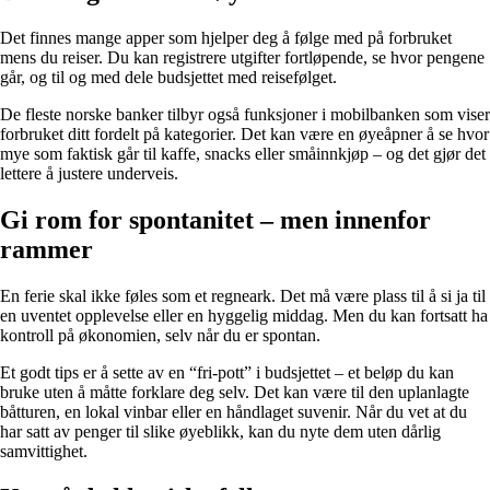
Det finnes mange apper som hjelper deg å følge med på forbruket
mens du reiser. Du kan registrere utgifter fortløpende, se hvor pengene
går, og til og med dele budsjettet med reisefølget.
De fleste norske banker tilbyr også funksjoner i mobilbanken som viser
forbruket ditt fordelt på kategorier. Det kan være en øyeåpner å se hvor
mye som faktisk går til kaffe, snacks eller småinnkjøp – og det gjør det
lettere å justere underveis.
Gi rom for spontanitet – men innenfor
rammer
En ferie skal ikke føles som et regneark. Det må være plass til å si ja til
en uventet opplevelse eller en hyggelig middag. Men du kan fortsatt ha
kontroll på økonomien, selv når du er spontan.
Et godt tips er å sette av en “fri-pott” i budsjettet – et beløp du kan
bruke uten å måtte forklare deg selv. Det kan være til den uplanlagte
båtturen, en lokal vinbar eller en håndlaget suvenir. Når du vet at du
har satt av penger til slike øyeblikk, kan du nyte dem uten dårlig
samvittighet.