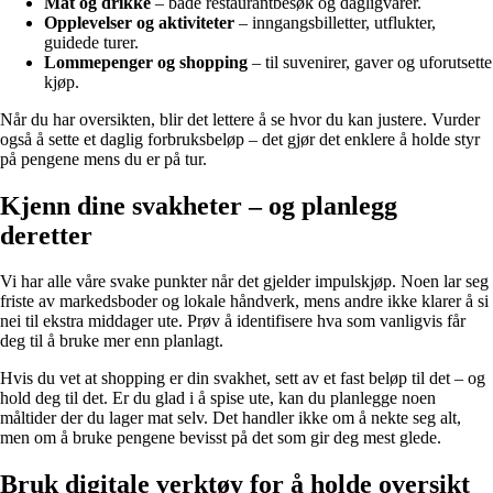
Mat og drikke
– både restaurantbesøk og dagligvarer.
Opplevelser og aktiviteter
– inngangsbilletter, utflukter,
guidede turer.
Lommepenger og shopping
– til suvenirer, gaver og uforutsette
kjøp.
Når du har oversikten, blir det lettere å se hvor du kan justere. Vurder
også å sette et daglig forbruksbeløp – det gjør det enklere å holde styr
på pengene mens du er på tur.
Kjenn dine svakheter – og planlegg
deretter
Vi har alle våre svake punkter når det gjelder impulskjøp. Noen lar seg
friste av markedsboder og lokale håndverk, mens andre ikke klarer å si
nei til ekstra middager ute. Prøv å identifisere hva som vanligvis får
deg til å bruke mer enn planlagt.
Hvis du vet at shopping er din svakhet, sett av et fast beløp til det – og
hold deg til det. Er du glad i å spise ute, kan du planlegge noen
måltider der du lager mat selv. Det handler ikke om å nekte seg alt,
men om å bruke pengene bevisst på det som gir deg mest glede.
Bruk digitale verktøy for å holde oversikt