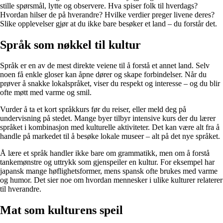
stille spørsmål, lytte og observere. Hva spiser folk til hverdags?
Hvordan hilser de på hverandre? Hvilke verdier preger livene deres?
Slike opplevelser gjør at du ikke bare besøker et land – du forstår det.
Språk som nøkkel til kultur
Språk er en av de mest direkte veiene til å forstå et annet land. Selv
noen få enkle gloser kan åpne dører og skape forbindelser. Når du
prøver å snakke lokalspråket, viser du respekt og interesse – og du blir
ofte møtt med varme og smil.
Vurder å ta et kort språkkurs før du reiser, eller meld deg på
undervisning på stedet. Mange byer tilbyr intensive kurs der du lærer
språket i kombinasjon med kulturelle aktiviteter. Det kan være alt fra å
handle på markedet til å besøke lokale museer – alt på det nye språket.
Å lære et språk handler ikke bare om grammatikk, men om å forstå
tankemønstre og uttrykk som gjenspeiler en kultur. For eksempel har
japansk mange høflighetsformer, mens spansk ofte brukes med varme
og humor. Det sier noe om hvordan mennesker i ulike kulturer relaterer
til hverandre.
Mat som kulturens speil