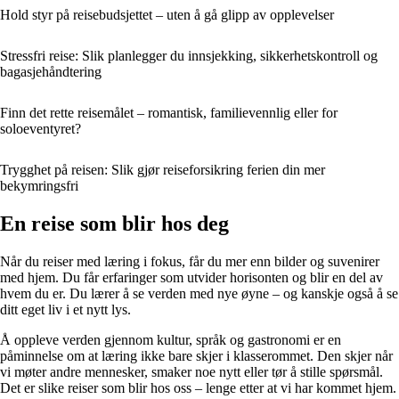
Hold styr på reisebudsjettet – uten å gå glipp av opplevelser
Stressfri reise: Slik planlegger du innsjekking, sikkerhetskontroll og
bagasjehåndtering
Finn det rette reisemålet – romantisk, familievennlig eller for
soloeventyret?
Trygghet på reisen: Slik gjør reiseforsikring ferien din mer
bekymringsfri
En reise som blir hos deg
Når du reiser med læring i fokus, får du mer enn bilder og suvenirer
med hjem. Du får erfaringer som utvider horisonten og blir en del av
hvem du er. Du lærer å se verden med nye øyne – og kanskje også å se
ditt eget liv i et nytt lys.
Å oppleve verden gjennom kultur, språk og gastronomi er en
påminnelse om at læring ikke bare skjer i klasserommet. Den skjer når
vi møter andre mennesker, smaker noe nytt eller tør å stille spørsmål.
Det er slike reiser som blir hos oss – lenge etter at vi har kommet hjem.