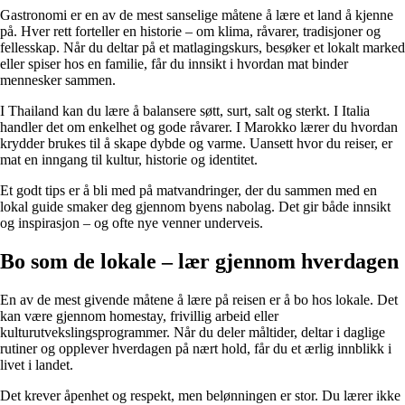
Gastronomi er en av de mest sanselige måtene å lære et land å kjenne
på. Hver rett forteller en historie – om klima, råvarer, tradisjoner og
fellesskap. Når du deltar på et matlagingskurs, besøker et lokalt marked
eller spiser hos en familie, får du innsikt i hvordan mat binder
mennesker sammen.
I Thailand kan du lære å balansere søtt, surt, salt og sterkt. I Italia
handler det om enkelhet og gode råvarer. I Marokko lærer du hvordan
krydder brukes til å skape dybde og varme. Uansett hvor du reiser, er
mat en inngang til kultur, historie og identitet.
Et godt tips er å bli med på matvandringer, der du sammen med en
lokal guide smaker deg gjennom byens nabolag. Det gir både innsikt
og inspirasjon – og ofte nye venner underveis.
Bo som de lokale – lær gjennom hverdagen
En av de mest givende måtene å lære på reisen er å bo hos lokale. Det
kan være gjennom homestay, frivillig arbeid eller
kulturutvekslingsprogrammer. Når du deler måltider, deltar i daglige
rutiner og opplever hverdagen på nært hold, får du et ærlig innblikk i
livet i landet.
Det krever åpenhet og respekt, men belønningen er stor. Du lærer ikke