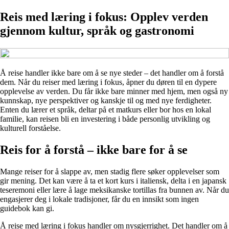
Reis med læring i fokus: Opplev verden
gjennom kultur, språk og gastronomi
Å reise handler ikke bare om å se nye steder – det handler om å forstå
dem. Når du reiser med læring i fokus, åpner du døren til en dypere
opplevelse av verden. Du får ikke bare minner med hjem, men også ny
kunnskap, nye perspektiver og kanskje til og med nye ferdigheter.
Enten du lærer et språk, deltar på et matkurs eller bor hos en lokal
familie, kan reisen bli en investering i både personlig utvikling og
kulturell forståelse.
Reis for å forstå – ikke bare for å se
Mange reiser for å slappe av, men stadig flere søker opplevelser som
gir mening. Det kan være å ta et kort kurs i italiensk, delta i en japansk
teseremoni eller lære å lage meksikanske tortillas fra bunnen av. Når du
engasjerer deg i lokale tradisjoner, får du en innsikt som ingen
guidebok kan gi.
Å reise med læring i fokus handler om nysgjerrighet. Det handler om å