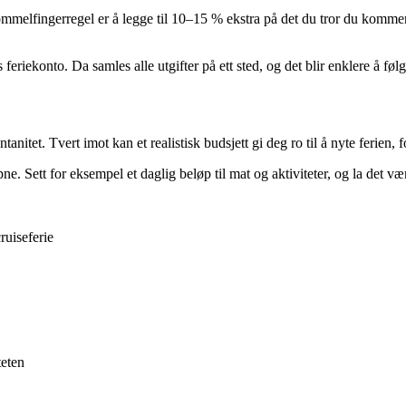
elfingerregel er å legge til 10–15 % ekstra på det du tror du kommer til å
s feriekonto. Da samles alle utgifter på ett sted, og det blir enklere å f
ntanitet. Tvert imot kan et realistisk budsjett gi deg ro til å nyte ferien
. Sett for eksempel et daglig beløp til mat og aktiviteter, og la det vær
ruiseferie
teten