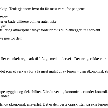
 riktig. Tenk gjennom hvor du får mest verdi for pengene:
mfort.
r er både billigere og mer autentiske.
ngsel.
ller og attraksjoner tilbyr fordeler hvis du planlegger litt i forkant.
yr noe for deg.
ler et enkelt regneark til å følge med underveis. Det trenger ikke være 
det som et verktøy for å få mest mulig ut av ferien – uten økonomisk str
pe trygghet og fleksibilitet. Når du vet at økonomien er under kontroll,
landet.
fri og økonomisk ansvarlig. Det er den beste oppskriften på ekte feriero