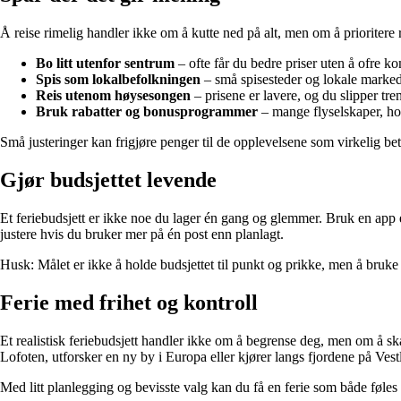
Å reise rimelig handler ikke om å kutte ned på alt, men om å prioritere
Bo litt utenfor sentrum
– ofte får du bedre priser uten å ofre ko
Spis som lokalbefolkningen
– små spisesteder og lokale markede
Reis utenom høysesongen
– prisene er lavere, og du slipper tre
Bruk rabatter og bonusprogrammer
– mange flyselskaper, hote
Små justeringer kan frigjøre penger til de opplevelsene som virkelig bet
Gjør budsjettet levende
Et feriebudsjett er ikke noe du lager én gang og glemmer. Bruk en app el
justere hvis du bruker mer på én post enn planlagt.
Husk: Målet er ikke å holde budsjettet til punkt og prikke, men å bruke 
Ferie med frihet og kontroll
Et realistisk feriebudsjett handler ikke om å begrense deg, men om å ska
Lofoten, utforsker en ny by i Europa eller kjører langs fjordene på Vest
Med litt planlegging og bevisste valg kan du få en ferie som både føles 