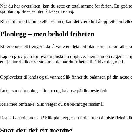
Når du har oversikten, kan du sette en total ramme for ferien. En god tomm
spontan opplevelse uten å bekymre deg.
Reiser du med familie eller venner, kan det være lurt å opprette en felle
Planlegg – men behold friheten
Et feriebudsjett trenger ikke å være en detaljert plan som tar bort all spo
Lag en grov plan for hva du ønsker å oppleve, men la noen dager stå åpne
en fjelltur du ikke visste om – da har du friheten til å hive deg med.
Opplevelser til lands og til vanns: Slik finner du balansen på din neste c
Luksus med mening – finn ro og balanse på din neste ferie
Reis med omtanke: Slik velger du bærekraftige reisemål
Realistisk feriebudsjett? Slik planlegger du ferien uten å miste fleksibili
Spar der det gir mening