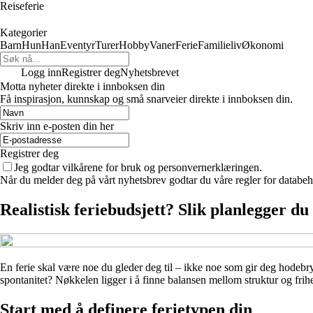
Reiseferie
Kategorier
Barn
Hun
Han
Eventyr
Turer
Hobby
Vaner
Ferie
Familieliv
Økonomi
Logg inn
Registrer deg
Nyhetsbrevet
Motta nyheter direkte i innboksen din
Få inspirasjon, kunnskap og små snarveier direkte i innboksen din.
Skriv inn e-posten din her
Registrer deg
Jeg godtar vilkårene for bruk og personvernerklæringen.
Når du melder deg på vårt nyhetsbrev godtar du våre regler for databeh
Realistisk feriebudsjett? Slik planlegger du 
En ferie skal være noe du gleder deg til – ikke noe som gir deg hodebr
spontanitet? Nøkkelen ligger i å finne balansen mellom struktur og frihe
Start med å definere ferietypen din