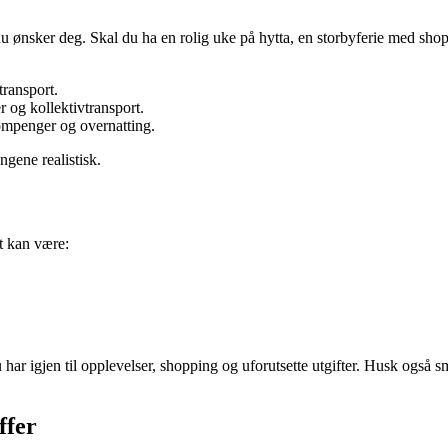
u ønsker deg. Skal du ha en rolig uke på hytta, en storbyferie med shopp
transport.
r og kollektivtransport.
bompenger og overnatting.
ngene realistisk.
t kan være:
u har igjen til opplevelser, shopping og uforutsette utgifter. Husk også 
ffer