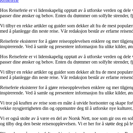
Reiseferie
Hos Reiseferie er vi lidenskapelig opptatt av å utforske verden og dele
passer dine ønsker og behov. Enten du drømmer om solfylte strender, fje
Vi tilbyr en rekke artikler og guider som dekker alt fra de mest populær
med å planlegge din neste reise. Vår redaksjon består av erfarne reisen
Reiseferie eksisterer for å gjøre reiseopplevelsen enklere og mer tilgjeng
inspirerende. Ved å samle og presentere informasjon fra ulike kilder, øns
Hos Reiseferie er vi lidenskapelig opptatt av å utforske verden og dele
passer dine ønsker og behov. Enten du drømmer om solfylte strender, fje
Vi tilbyr en rekke artikler og guider som dekker alt fra de mest populær
med å planlegge din neste reise. Vår redaksjon består av erfarne reisen
Reiseferie eksisterer for å gjøre reiseopplevelsen enklere og mer tilgjeng
inspirerende. Ved å samle og presentere informasjon fra ulike kilder, øns
Vi tror på kraften av reise som en måte å utvide horisonter og skape for
vekke nysgjerrigheten din og oppmuntre deg til å utforske nye kulturer,
Vi er også stolte av å være en del av Norsk Nett, noe som gir oss en sol
og tilby deg den beste reisenopplevelsen. Vi er her for å støtte deg på h