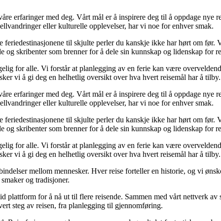
 våre erfaringer med deg. Vårt mål er å inspirere deg til å oppdage nye
llvandringer eller kulturelle opplevelser, har vi noe for enhver smak.
e feriedestinasjonene til skjulte perler du kanskje ikke har hørt om før.
de og skribenter som brenner for å dele sin kunnskap og lidenskap for re
elig for alle. Vi forstår at planlegging av en ferie kan være overveldende
ker vi å gi deg en helhetlig oversikt over hva hvert reisemål har å tilby.
 våre erfaringer med deg. Vårt mål er å inspirere deg til å oppdage nye
llvandringer eller kulturelle opplevelser, har vi noe for enhver smak.
e feriedestinasjonene til skjulte perler du kanskje ikke har hørt om før.
de og skribenter som brenner for å dele sin kunnskap og lidenskap for re
elig for alle. Vi forstår at planlegging av en ferie kan være overveldende
ker vi å gi deg en helhetlig oversikt over hva hvert reisemål har å tilby.
bindelser mellom mennesker. Hver reise forteller en historie, og vi ønsk
 smaker og tradisjoner.
id plattform for å nå ut til flere reisende. Sammen med vårt nettverk av
vert steg av reisen, fra planlegging til gjennomføring.