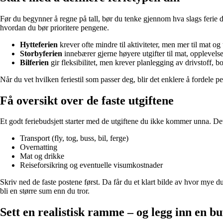
Før du begynner å regne på tall, bør du tenke gjennom hva slags ferie d
hvordan du bør prioritere pengene.
Hytteferien
krever ofte mindre til aktiviteter, men mer til mat og 
Storbyferien
innebærer gjerne høyere utgifter til mat, opplevelse
Bilferien
gir fleksibilitet, men krever planlegging av drivstoff, 
Når du vet hvilken feriestil som passer deg, blir det enklere å fordele pe
Få oversikt over de faste utgiftene
Et godt feriebudsjett starter med de utgiftene du ikke kommer unna. De
Transport (fly, tog, buss, bil, ferge)
Overnatting
Mat og drikke
Reiseforsikring og eventuelle visumkostnader
Skriv ned de faste postene først. Da får du et klart bilde av hvor mye d
bli en større sum enn du tror.
Sett en realistisk ramme – og legg inn en bu