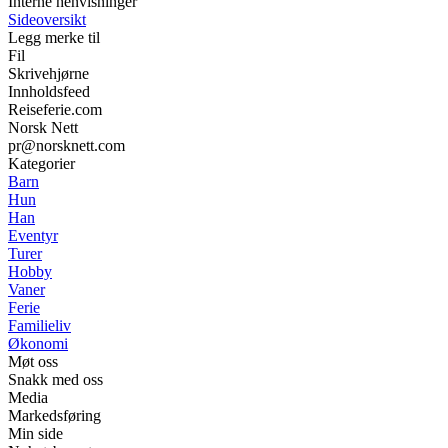
Interne henvisninger
Sideoversikt
Legg merke til
Fil
Skrivehjørne
Innholdsfeed
Reiseferie.com
Norsk Nett
pr@norsknett.com
Kategorier
Barn
Hun
Han
Eventyr
Turer
Hobby
Vaner
Ferie
Familieliv
Økonomi
Møt oss
Snakk med oss
Media
Markedsføring
Min side