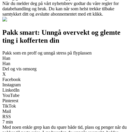
Når du melder deg på vårt nyhetsbrev godtar du våre regler for
databehandling og bruk. Du kan når som helst trekke tilbake
samtykket ditt og avslutte abonnementet med ett klikk.
Pakk smart: Unngå overvekt og glemte
ting i kofferten din
Pakk som en proff og unngå stress på flyplassen
Han
Han
Del og vis omsorg
X
Facebook
Instagram
LinkedIn
YouTube
Pinterest
TikTok
Mail
RSS
7 min
Med noen enkle grep kan du spare både tid, plass og penger når du