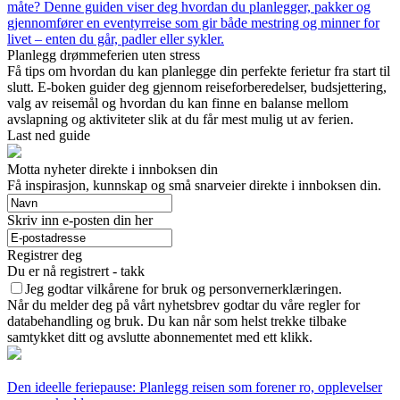
måte? Denne guiden viser deg hvordan du planlegger, pakker og
gjennomfører en eventyrreise som gir både mestring og minner for
livet – enten du går, padler eller sykler.
Planlegg drømmeferien uten stress
Få tips om hvordan du kan planlegge din perfekte ferietur fra start til
slutt. E-boken guider deg gjennom reiseforberedelser, budsjettering,
valg av reisemål og hvordan du kan finne en balanse mellom
avslapning og aktiviteter slik at du får mest mulig ut av ferien.
Last ned guide
Motta nyheter direkte i innboksen din
Få inspirasjon, kunnskap og små snarveier direkte i innboksen din.
Skriv inn e-posten din her
Registrer deg
Du er nå registrert - takk
Jeg godtar vilkårene for bruk og personvernerklæringen.
Når du melder deg på vårt nyhetsbrev godtar du våre regler for
databehandling og bruk. Du kan når som helst trekke tilbake
samtykket ditt og avslutte abonnementet med ett klikk.
Den ideelle feriepause: Planlegg reisen som forener ro, opplevelser