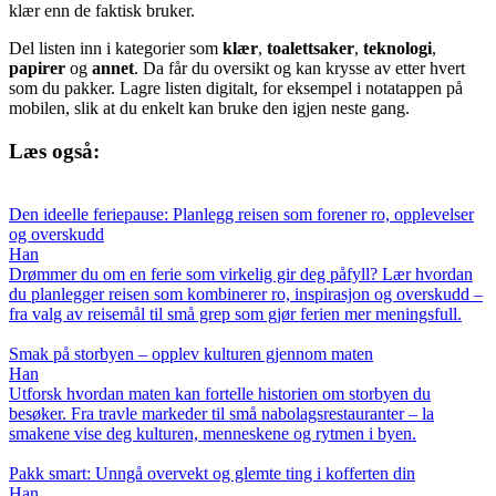
klær enn de faktisk bruker.
Del listen inn i kategorier som
klær
,
toalettsaker
,
teknologi
,
papirer
og
annet
. Da får du oversikt og kan krysse av etter hvert
som du pakker. Lagre listen digitalt, for eksempel i notatappen på
mobilen, slik at du enkelt kan bruke den igjen neste gang.
Læs også:
Den ideelle feriepause: Planlegg reisen som forener ro, opplevelser
og overskudd
Han
Drømmer du om en ferie som virkelig gir deg påfyll? Lær hvordan
du planlegger reisen som kombinerer ro, inspirasjon og overskudd –
fra valg av reisemål til små grep som gjør ferien mer meningsfull.
Smak på storbyen – opplev kulturen gjennom maten
Han
Utforsk hvordan maten kan fortelle historien om storbyen du
besøker. Fra travle markeder til små nabolagsrestauranter – la
smakene vise deg kulturen, menneskene og rytmen i byen.
Pakk smart: Unngå overvekt og glemte ting i kofferten din
Han