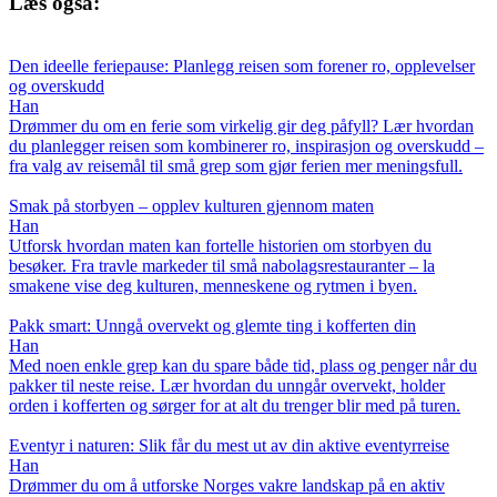
Læs også:
Den ideelle feriepause: Planlegg reisen som forener ro, opplevelser
og overskudd
Han
Drømmer du om en ferie som virkelig gir deg påfyll? Lær hvordan
du planlegger reisen som kombinerer ro, inspirasjon og overskudd –
fra valg av reisemål til små grep som gjør ferien mer meningsfull.
Smak på storbyen – opplev kulturen gjennom maten
Han
Utforsk hvordan maten kan fortelle historien om storbyen du
besøker. Fra travle markeder til små nabolagsrestauranter – la
smakene vise deg kulturen, menneskene og rytmen i byen.
Pakk smart: Unngå overvekt og glemte ting i kofferten din
Han
Med noen enkle grep kan du spare både tid, plass og penger når du
pakker til neste reise. Lær hvordan du unngår overvekt, holder
orden i kofferten og sørger for at alt du trenger blir med på turen.
Eventyr i naturen: Slik får du mest ut av din aktive eventyrreise
Han
Drømmer du om å utforske Norges vakre landskap på en aktiv