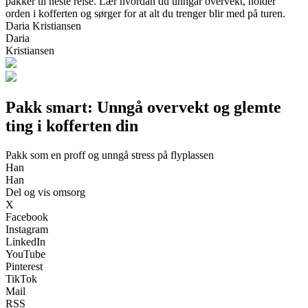
pakker til neste reise. Lær hvordan du unngår overvekt, holder
orden i kofferten og sørger for at alt du trenger blir med på turen.
Daria Kristiansen
Daria
Kristiansen
Pakk smart: Unngå overvekt og glemte
ting i kofferten din
Pakk som en proff og unngå stress på flyplassen
Han
Han
Del og vis omsorg
X
Facebook
Instagram
LinkedIn
YouTube
Pinterest
TikTok
Mail
RSS