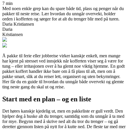
7 min
Med noen enkle grep kan du spare både tid, plass og penger når du
pakker til neste reise. Lær hvordan du unngår overvekt, holder
orden i kofferten og sørger for at alt du trenger blir med på turen.
Daria Kristiansen
Daria
Kristiansen
Å pakke til ferie eller jobbreise virker kanskje enkelt, men mange
har kjent på stresset ved innsjekk når kofferten viser seg å være for
tung – eller irritasjonen over å ha glemt noe viktig hjemme. En godt
pakket koffert handler ikke bare om å få plass til alt, men om å
pakke smart, slik at du reiser lett, organisert og uten bekymringer.
Her får du en guide til hvordan du unngår både overvekt og glemte
ting neste gang du skal ut og reise.
Start med en plan – og en liste
Det høres kanskje kjedelig ut, men en pakkeliste er gull verdt. Den
hjelper deg å huske alt du trenger, samtidig som du unngår å ta med
for mye. Begynn med å skrive ned alt du tror du trenger – og gå
deretter gjennom listen på nytt for å kutte ned. De fleste tar med mer