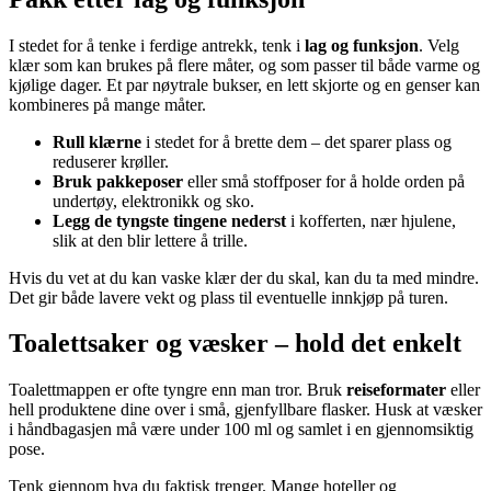
I stedet for å tenke i ferdige antrekk, tenk i
lag og funksjon
. Velg
klær som kan brukes på flere måter, og som passer til både varme og
kjølige dager. Et par nøytrale bukser, en lett skjorte og en genser kan
kombineres på mange måter.
Rull klærne
i stedet for å brette dem – det sparer plass og
reduserer krøller.
Bruk pakkeposer
eller små stoffposer for å holde orden på
undertøy, elektronikk og sko.
Legg de tyngste tingene nederst
i kofferten, nær hjulene,
slik at den blir lettere å trille.
Hvis du vet at du kan vaske klær der du skal, kan du ta med mindre.
Det gir både lavere vekt og plass til eventuelle innkjøp på turen.
Toalettsaker og væsker – hold det enkelt
Toalettmappen er ofte tyngre enn man tror. Bruk
reiseformater
eller
hell produktene dine over i små, gjenfyllbare flasker. Husk at væsker
i håndbagasjen må være under 100 ml og samlet i en gjennomsiktig
pose.
Tenk gjennom hva du faktisk trenger. Mange hoteller og