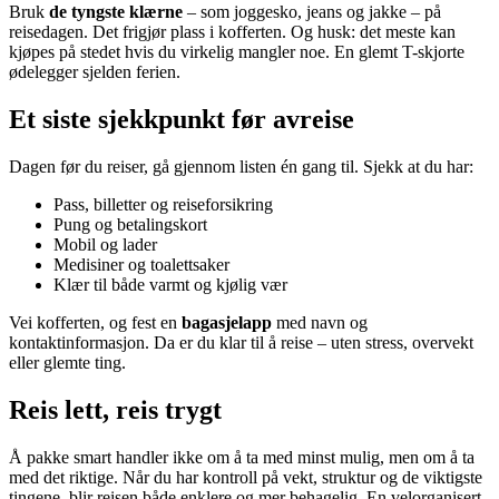
Bruk
de tyngste klærne
– som joggesko, jeans og jakke – på
reisedagen. Det frigjør plass i kofferten. Og husk: det meste kan
kjøpes på stedet hvis du virkelig mangler noe. En glemt T-skjorte
ødelegger sjelden ferien.
Et siste sjekkpunkt før avreise
Dagen før du reiser, gå gjennom listen én gang til. Sjekk at du har:
Pass, billetter og reiseforsikring
Pung og betalingskort
Mobil og lader
Medisiner og toalettsaker
Klær til både varmt og kjølig vær
Vei kofferten, og fest en
bagasjelapp
med navn og
kontaktinformasjon. Da er du klar til å reise – uten stress, overvekt
eller glemte ting.
Reis lett, reis trygt
Å pakke smart handler ikke om å ta med minst mulig, men om å ta
med det riktige. Når du har kontroll på vekt, struktur og de viktigste
tingene, blir reisen både enklere og mer behagelig. En velorganisert