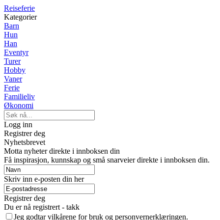
Reiseferie
Kategorier
Barn
Hun
Han
Eventyr
Turer
Hobby
Vaner
Ferie
Familieliv
Økonomi
Logg inn
Registrer deg
Nyhetsbrevet
Motta nyheter direkte i innboksen din
Få inspirasjon, kunnskap og små snarveier direkte i innboksen din.
Skriv inn e-posten din her
Registrer deg
Du er nå registrert - takk
Jeg godtar vilkårene for bruk og personvernerklæringen.