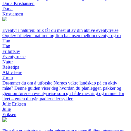
Daria Kristiansen
Daria
Kristiansen
Eventyr i naturen: Slik får du mest ut av din aktive eventyrreise
Opplev friheten i naturen og finn balansen mellom eventyr og ro
Han
Han
Friluftsliv
Eventyrreise
Natur
Reisetips
Aktiv ferie
7 min
Drømmer du om å utforske Norges vakre landskap på en aktiv
måte? Denne guiden viser deg hvordan du planlegger, pakker og
gjennomfører en eventyrreise som gir både mestring og minner for
livet – enten du går, padler eller sykler.
Julie Eriksen
Julie
Eriksen
Finn din eventyrtype – velg reisen som passer til dine interesser og