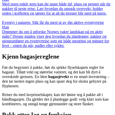
Med noen enkle grep kan du spare både tid, plass og penger når du
pakker til neste reise. Lær hvordan du unngår overvekt, holder
orden i kofferten og sørger for at alt du trenger blir med på turen.
Eventyr i naturen: Slik får du mest ut av din aktive eventyrreise
Han
Drømmer du om å utforske Norges vakre landskap på en aktiv
måte? Denne guiden viser deg hvordan du planlegger, pakker og
gjennomfører en eventyrreise som gir både mestring og minner for
livet – enten du går, padler eller sykler.
Kjenn bagasjereglene
Før du begynner å pakke, bør du sjekke flyselskapets regler for
bagasje. Tillatt vekt og størrelse varierer, og det kan bli dyrt å
overskride grensen. En liten
bagasjevekt
er en smart investering –
den tar nesten ingen plass og kan spare deg for ekstra gebyrer på
flyplassen.
Reiser du med lavprisselskaper, kan det lønne seg å pakke alt i
håndbagasjen. Da gjelder det å planlegge godt: velg klær som kan
kombineres, og unngå tunge gjenstander og store flasker.
Pakk etter lag og funksjon