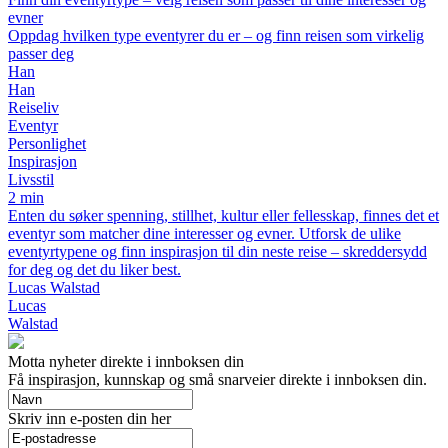
evner
Oppdag hvilken type eventyrer du er – og finn reisen som virkelig
passer deg
Han
Han
Reiseliv
Eventyr
Personlighet
Inspirasjon
Livsstil
2 min
Enten du søker spenning, stillhet, kultur eller fellesskap, finnes det et
eventyr som matcher dine interesser og evner. Utforsk de ulike
eventyrtypene og finn inspirasjon til din neste reise – skreddersydd
for deg og det du liker best.
Lucas Walstad
Lucas
Walstad
Motta nyheter direkte i innboksen din
Få inspirasjon, kunnskap og små snarveier direkte i innboksen din.
Skriv inn e-posten din her