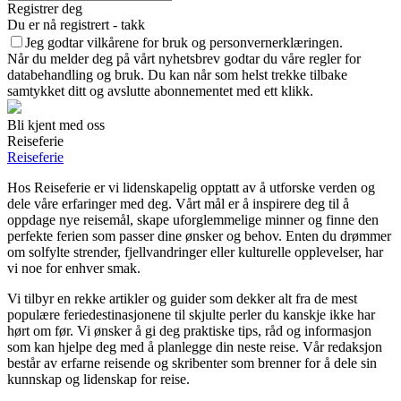
Registrer deg
Du er nå registrert - takk
Jeg godtar vilkårene for bruk og personvernerklæringen.
Når du melder deg på vårt nyhetsbrev godtar du våre regler for
databehandling og bruk. Du kan når som helst trekke tilbake
samtykket ditt og avslutte abonnementet med ett klikk.
Bli kjent med oss
Reiseferie
Reiseferie
Hos Reiseferie er vi lidenskapelig opptatt av å utforske verden og
dele våre erfaringer med deg. Vårt mål er å inspirere deg til å
oppdage nye reisemål, skape uforglemmelige minner og finne den
perfekte ferien som passer dine ønsker og behov. Enten du drømmer
om solfylte strender, fjellvandringer eller kulturelle opplevelser, har
vi noe for enhver smak.
Vi tilbyr en rekke artikler og guider som dekker alt fra de mest
populære feriedestinasjonene til skjulte perler du kanskje ikke har
hørt om før. Vi ønsker å gi deg praktiske tips, råd og informasjon
som kan hjelpe deg med å planlegge din neste reise. Vår redaksjon
består av erfarne reisende og skribenter som brenner for å dele sin
kunnskap og lidenskap for reise.