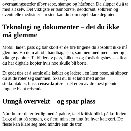
overnattingssteder tilbyr såpe, sjampo og hårføner. Da slipper du å ta
med alt selv. Det viktigste er tannbørste, deodorant, solkrem og
eventuelle medisiner – resten kan du som regel klare deg uten.
Teknologi og dokumenter – det du ikke
må glemme
Mobil, lader, pass og bankkort er de fire tingene du absolutt ikke må
glemme. Ha dem alltid i håndbagasjen, sammen med medisiner og
viktige papirer. Ta bilder av pass, billetter og forsikringsbevis, slik at
du har digitale kopier hvis noe skulle bli borte.
Et godt tips er å samle alle kabler og ladere i en liten pose, så slipper
du at de roter seg sammen. Skal du til et land med andre
stikkontakter, husk
reiseadapter
– det er en av de mest glemte
tingene blant reisende.
Unngå overvekt – og spar plass
Når du tror du er ferdig med å pakke, ta et kritisk blikk på kofferten.
Legg alt ut på sengen, og fjern minst én ting fra hver kategori. De
fleste kan klare seg med mindre enn de tror.