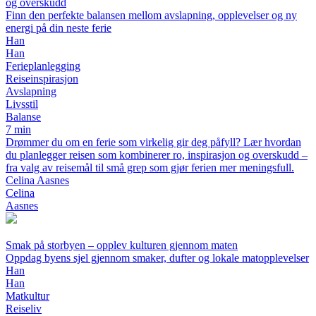
og overskudd
Finn den perfekte balansen mellom avslapning, opplevelser og ny
energi på din neste ferie
Han
Han
Ferieplanlegging
Reiseinspirasjon
Avslapning
Livsstil
Balanse
7 min
Drømmer du om en ferie som virkelig gir deg påfyll? Lær hvordan
du planlegger reisen som kombinerer ro, inspirasjon og overskudd –
fra valg av reisemål til små grep som gjør ferien mer meningsfull.
Celina Aasnes
Celina
Aasnes
Smak på storbyen – opplev kulturen gjennom maten
Oppdag byens sjel gjennom smaker, dufter og lokale matopplevelser
Han
Han
Matkultur
Reiseliv