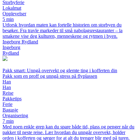
Storbyferie
Lokalmat
Opplevelser
5 min
Utforsk hvordan maten kan fortelle historien om storbyen du
besøker. Fra travle markeder til små nabolagsrestauranter – la
smakene vise deg kulturen, menneskene og rytmen i byen.
Ingeborg Rydland
Ingeborg
Rydland
Pakk smart: Unngå overvekt og glemte ting i kofferten din
Pakk som en proff og unngå stress på flyplassen
Han
Han
Reise
Pakketips
Ferie
Bagasje
Organisering
7 min
Med noen enkle grep kan du spare både tid, plass og penger når du
pakker til neste reise. Lær hvordan du unngår overvekt, holder
orden i kofferten og sørger for at alt du trenger blir med på turen.