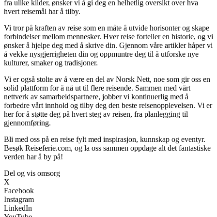
fra ulike kilder, ønsker vi å gi deg en helhetlig oversikt over hva
hvert reisemål har å tilby.
Vi tror på kraften av reise som en måte å utvide horisonter og skape
forbindelser mellom mennesker. Hver reise forteller en historie, og vi
ønsker å hjelpe deg med å skrive din. Gjennom våre artikler håper vi
å vekke nysgjerrigheten din og oppmuntre deg til å utforske nye
kulturer, smaker og tradisjoner.
Vi er også stolte av å være en del av Norsk Nett, noe som gir oss en
solid plattform for å nå ut til flere reisende. Sammen med vårt
nettverk av samarbeidspartnere, jobber vi kontinuerlig med å
forbedre vårt innhold og tilby deg den beste reisenopplevelsen. Vi er
her for å støtte deg på hvert steg av reisen, fra planlegging til
gjennomføring.
Bli med oss på en reise fylt med inspirasjon, kunnskap og eventyr.
Besøk Reiseferie.com, og la oss sammen oppdage alt det fantastiske
verden har å by på!
Del og vis omsorg
X
Facebook
Instagram
LinkedIn
YouTube