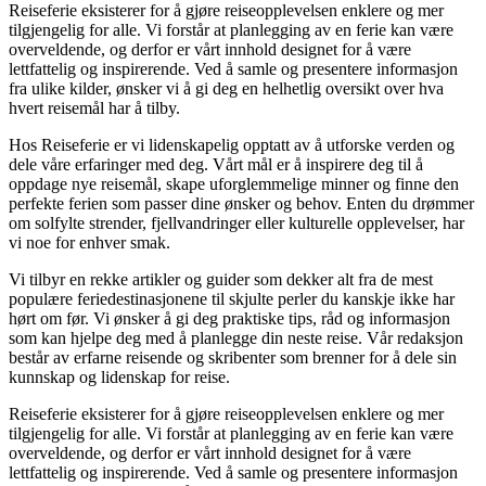
Reiseferie eksisterer for å gjøre reiseopplevelsen enklere og mer
tilgjengelig for alle. Vi forstår at planlegging av en ferie kan være
overveldende, og derfor er vårt innhold designet for å være
lettfattelig og inspirerende. Ved å samle og presentere informasjon
fra ulike kilder, ønsker vi å gi deg en helhetlig oversikt over hva
hvert reisemål har å tilby.
Hos Reiseferie er vi lidenskapelig opptatt av å utforske verden og
dele våre erfaringer med deg. Vårt mål er å inspirere deg til å
oppdage nye reisemål, skape uforglemmelige minner og finne den
perfekte ferien som passer dine ønsker og behov. Enten du drømmer
om solfylte strender, fjellvandringer eller kulturelle opplevelser, har
vi noe for enhver smak.
Vi tilbyr en rekke artikler og guider som dekker alt fra de mest
populære feriedestinasjonene til skjulte perler du kanskje ikke har
hørt om før. Vi ønsker å gi deg praktiske tips, råd og informasjon
som kan hjelpe deg med å planlegge din neste reise. Vår redaksjon
består av erfarne reisende og skribenter som brenner for å dele sin
kunnskap og lidenskap for reise.
Reiseferie eksisterer for å gjøre reiseopplevelsen enklere og mer
tilgjengelig for alle. Vi forstår at planlegging av en ferie kan være
overveldende, og derfor er vårt innhold designet for å være
lettfattelig og inspirerende. Ved å samle og presentere informasjon