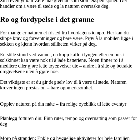
Små eventyr kan være like givende som store ekspedisjoner. Det
handler om å være til stede og la naturen overraske deg.
Ro og fordypelse i det grønne
For mange er naturen et fristed fra hverdagens tempo. Her kan du
slippe krav og forventninger og bare være. Prøv å la mobilen ligge i
sekken og kjenn hvordan stillheten virker på deg.
En stille stund ved vannet, en kopp kaffe i lyngen eller en bok i
solskinnet kan være nok til å lade batteriene. Noen finner ro i å
meditere eller gjøre lette tøyeøvelser ute – andre i å sitte og betrakte
omgivelsene uten å gjøre noe.
Det viktigste er at du gir deg selv lov til å være til stede. Naturen
krever ingen prestasjon – bare oppmerksomhet.
Opplev naturen på din måte – fra rolige øyeblikk til lette eventyr
Planlegg fotturen din: Finn ruter, tempo og overnatting som passer for
deg
Moro på stranden: Enkle og hyggelige aktiviteter for hele familien