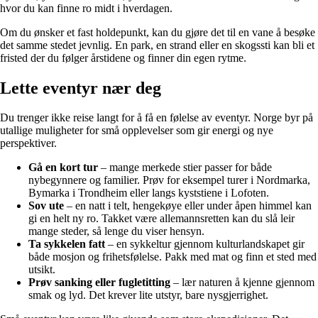
hvor du kan finne ro midt i hverdagen.
Om du ønsker et fast holdepunkt, kan du gjøre det til en vane å besøke
det samme stedet jevnlig. En park, en strand eller en skogssti kan bli et
fristed der du følger årstidene og finner din egen rytme.
Lette eventyr nær deg
Du trenger ikke reise langt for å få en følelse av eventyr. Norge byr på
utallige muligheter for små opplevelser som gir energi og nye
perspektiver.
Gå en kort tur
– mange merkede stier passer for både
nybegynnere og familier. Prøv for eksempel turer i Nordmarka,
Bymarka i Trondheim eller langs kyststiene i Lofoten.
Sov ute
– en natt i telt, hengekøye eller under åpen himmel kan
gi en helt ny ro. Takket være allemannsretten kan du slå leir
mange steder, så lenge du viser hensyn.
Ta sykkelen fatt
– en sykkeltur gjennom kulturlandskapet gir
både mosjon og frihetsfølelse. Pakk med mat og finn et sted med
utsikt.
Prøv sanking eller fugletitting
– lær naturen å kjenne gjennom
smak og lyd. Det krever lite utstyr, bare nysgjerrighet.