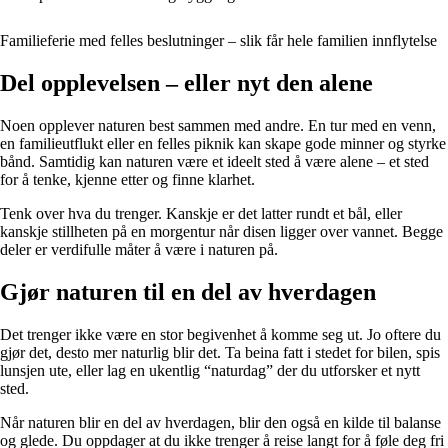
Familieferie med felles beslutninger – slik får hele familien innflytelse
Del opplevelsen – eller nyt den alene
Noen opplever naturen best sammen med andre. En tur med en venn,
en familieutflukt eller en felles piknik kan skape gode minner og styrke
bånd. Samtidig kan naturen være et ideelt sted å være alene – et sted
for å tenke, kjenne etter og finne klarhet.
Tenk over hva du trenger. Kanskje er det latter rundt et bål, eller
kanskje stillheten på en morgentur når disen ligger over vannet. Begge
deler er verdifulle måter å være i naturen på.
Gjør naturen til en del av hverdagen
Det trenger ikke være en stor begivenhet å komme seg ut. Jo oftere du
gjør det, desto mer naturlig blir det. Ta beina fatt i stedet for bilen, spis
lunsjen ute, eller lag en ukentlig “naturdag” der du utforsker et nytt
sted.
Når naturen blir en del av hverdagen, blir den også en kilde til balanse
og glede. Du oppdager at du ikke trenger å reise langt for å føle deg fri