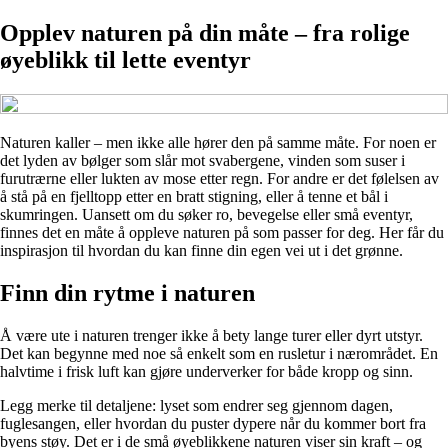
Opplev naturen på din måte – fra rolige
øyeblikk til lette eventyr
Naturen kaller – men ikke alle hører den på samme måte. For noen er
det lyden av bølger som slår mot svabergene, vinden som suser i
furutrærne eller lukten av mose etter regn. For andre er det følelsen av
å stå på en fjelltopp etter en bratt stigning, eller å tenne et bål i
skumringen. Uansett om du søker ro, bevegelse eller små eventyr,
finnes det en måte å oppleve naturen på som passer for deg. Her får du
inspirasjon til hvordan du kan finne din egen vei ut i det grønne.
Finn din rytme i naturen
Å være ute i naturen trenger ikke å bety lange turer eller dyrt utstyr.
Det kan begynne med noe så enkelt som en rusletur i nærområdet. En
halvtime i frisk luft kan gjøre underverker for både kropp og sinn.
Legg merke til detaljene: lyset som endrer seg gjennom dagen,
fuglesangen, eller hvordan du puster dypere når du kommer bort fra
byens støy. Det er i de små øyeblikkene naturen viser sin kraft – og