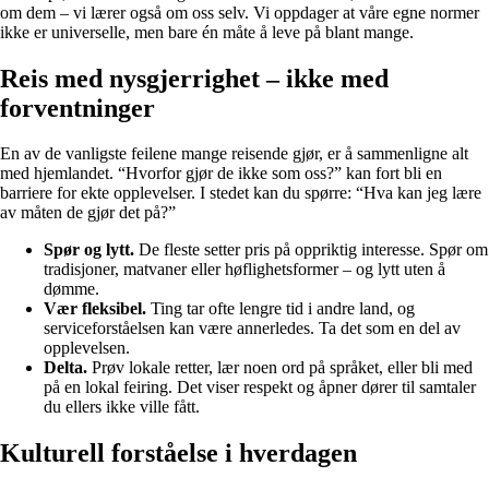
om dem – vi lærer også om oss selv. Vi oppdager at våre egne normer
ikke er universelle, men bare én måte å leve på blant mange.
Reis med nysgjerrighet – ikke med
forventninger
En av de vanligste feilene mange reisende gjør, er å sammenligne alt
med hjemlandet. “Hvorfor gjør de ikke som oss?” kan fort bli en
barriere for ekte opplevelser. I stedet kan du spørre: “Hva kan jeg lære
av måten de gjør det på?”
Spør og lytt.
De fleste setter pris på oppriktig interesse. Spør om
tradisjoner, matvaner eller høflighetsformer – og lytt uten å
dømme.
Vær fleksibel.
Ting tar ofte lengre tid i andre land, og
serviceforståelsen kan være annerledes. Ta det som en del av
opplevelsen.
Delta.
Prøv lokale retter, lær noen ord på språket, eller bli med
på en lokal feiring. Det viser respekt og åpner dører til samtaler
du ellers ikke ville fått.
Kulturell forståelse i hverdagen