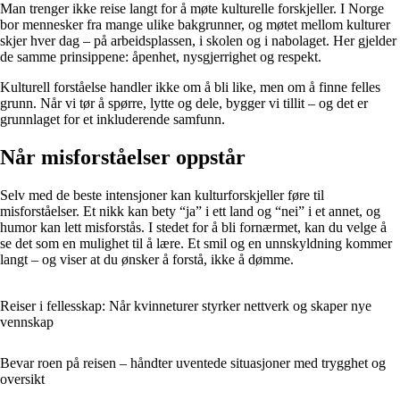
Man trenger ikke reise langt for å møte kulturelle forskjeller. I Norge
bor mennesker fra mange ulike bakgrunner, og møtet mellom kulturer
skjer hver dag – på arbeidsplassen, i skolen og i nabolaget. Her gjelder
de samme prinsippene: åpenhet, nysgjerrighet og respekt.
Kulturell forståelse handler ikke om å bli like, men om å finne felles
grunn. Når vi tør å spørre, lytte og dele, bygger vi tillit – og det er
grunnlaget for et inkluderende samfunn.
Når misforståelser oppstår
Selv med de beste intensjoner kan kulturforskjeller føre til
misforståelser. Et nikk kan bety “ja” i ett land og “nei” i et annet, og
humor kan lett misforstås. I stedet for å bli fornærmet, kan du velge å
se det som en mulighet til å lære. Et smil og en unnskyldning kommer
langt – og viser at du ønsker å forstå, ikke å dømme.
Reiser i fellesskap: Når kvinneturer styrker nettverk og skaper nye
vennskap
Bevar roen på reisen – håndter uventede situasjoner med trygghet og
oversikt