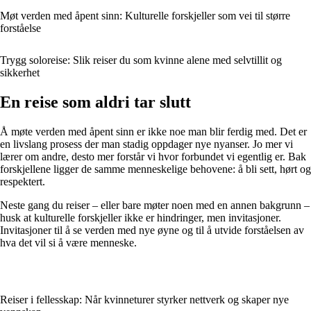
Møt verden med åpent sinn: Kulturelle forskjeller som vei til større
forståelse
Trygg soloreise: Slik reiser du som kvinne alene med selvtillit og
sikkerhet
En reise som aldri tar slutt
Å møte verden med åpent sinn er ikke noe man blir ferdig med. Det er
en livslang prosess der man stadig oppdager nye nyanser. Jo mer vi
lærer om andre, desto mer forstår vi hvor forbundet vi egentlig er. Bak
forskjellene ligger de samme menneskelige behovene: å bli sett, hørt og
respektert.
Neste gang du reiser – eller bare møter noen med en annen bakgrunn –
husk at kulturelle forskjeller ikke er hindringer, men invitasjoner.
Invitasjoner til å se verden med nye øyne og til å utvide forståelsen av
hva det vil si å være menneske.
Reiser i fellesskap: Når kvinneturer styrker nettverk og skaper nye