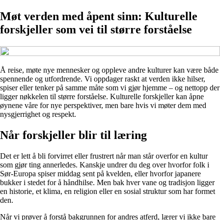
Møt verden med åpent sinn: Kulturelle
forskjeller som vei til større forståelse
Å reise, møte nye mennesker og oppleve andre kulturer kan være både
spennende og utfordrende. Vi oppdager raskt at verden ikke hilser,
spiser eller tenker på samme måte som vi gjør hjemme – og nettopp der
ligger nøkkelen til større forståelse. Kulturelle forskjeller kan åpne
øynene våre for nye perspektiver, men bare hvis vi møter dem med
nysgjerrighet og respekt.
Når forskjeller blir til læring
Det er lett å bli forvirret eller frustrert når man står overfor en kultur
som gjør ting annerledes. Kanskje undrer du deg over hvorfor folk i
Sør-Europa spiser middag sent på kvelden, eller hvorfor japanere
bukker i stedet for å håndhilse. Men bak hver vane og tradisjon ligger
en historie, et klima, en religion eller en sosial struktur som har formet
den.
Når vi prøver å forstå bakgrunnen for andres atferd, lærer vi ikke bare